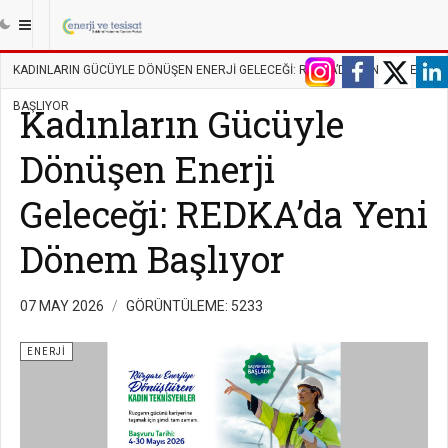
|||
ANASAYFA
ENERJI
ENERJI
KADINLARIN GÜCÜYLE DÖNÜŞEN ENERJI GELECEĞI: REDKA’DA YENI DÖNEM
BAŞLIYOR
Kadınların Gücüyle
Dönüşen Enerji
Geleceği: REDKA’da Yeni
Dönem Başlıyor
07 MAY 2026
GÖRÜNTÜLEME: 5233
ENERJI