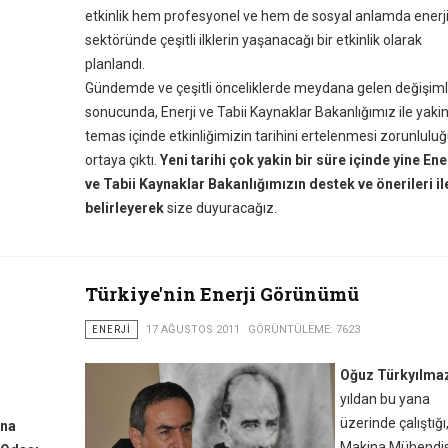
etkinlik hem profesyonel ve hem de sosyal anlamda enerj
sektöründe çeşitli ilklerin yaşanacağı bir etkinlik olarak
planlandı.
Gündemde ve çeşitli önceliklerde meydana gelen değişiml
sonucunda, Enerji ve Tabii Kaynaklar Bakanlığımız ile yaki
temas içinde etkinliğimizin tarihini ertelenmesi zorunlulu
ortaya çıktı.
Yeni tarihi çok yakin bir süre içinde yine Ene
ve Tabii Kaynaklar Bakanlığımızın destek ve önerileri il
belirleyerek
size duyuracağız.
Türkiye'nin Enerji Görünümü
ENERJI
17 AĞUSTOS 2011
GÖRÜNTÜLEME: 7623
Oğuz Türkyılma
yıldan bu yana
üzerinde çalıştığı
na
Makina Mühendis