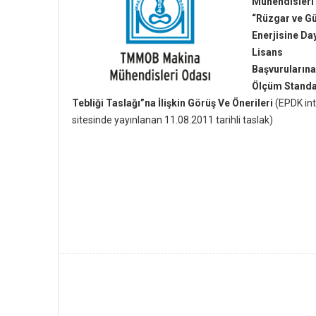
Mühendisleri
“Rüzgar ve G
Enerjisine Day
Lisans
Başvurularına 
Ölçüm Standa
Tebliği Taslağı”na İlişkin Görüş Ve Önerileri
(EPDK in
sitesinde yayınlanan 11.08.2011 tarihli taslak)