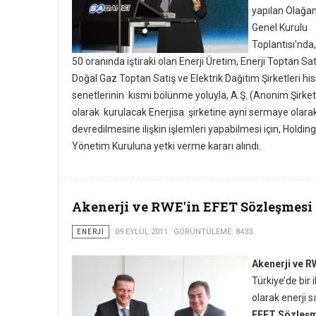
yapılan Olağa
Genel Kurulu
Toplantısı'nda
50 oranında iştiraki olan Enerji Üretim, Enerji Toptan Sat
Doğal Gaz Toptan Satış ve Elektrik Dağıtım Şirketleri hi
senetlerinin kısmi bölünme yoluyla, A.Ş. (Anonim Şirket
olarak kurulacak Enerjisa şirketine ayni sermaye olara
devredilmesine ilişkin işlemleri yapabilmesi için, Holding
Yönetim Kuruluna yetki verme kararı alındı.
Akenerji ve RWE'in EFET Sözleşmesi
ENERJI
09 EYLÜL 2011
GÖRÜNTÜLEME: 8433
Akenerji ve R
Türkiye’de bir i
olarak enerji sa
EFET Sözleş