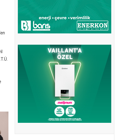
den
il
.T.Ü.
e