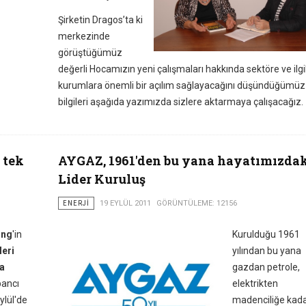
Şirketin Dragos’ta ki
merkezinde
görüştüğümüz
değerli Hocamızın yeni çalışmaları hakkında sektöre ve ilgil
kurumlara önemli bir açılım sağlayacağını düşündüğümüz
bilgileri aşağıda yazımızda sizlere aktarmaya çalışacağız.
 tek
AYGAZ, 1961'den bu yana hayatımızda
Lider Kuruluş
ENERJI
19 EYLÜL 2011
GÖRÜNTÜLEME: 12156
ing
'in
Kurulduğu 1961
leri
yılından bu yana
da
gazdan petrole,
bancı
elektrikten
ylül'de
madenciliğe kad