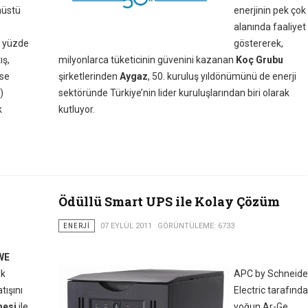
nüstü
enerjinin pek çok
alanında faaliyet
, yüzde
göstererek,
ış,
milyonlarca tüketicinin güvenini kazanan
Koç Grubu
sse
şirketlerinden
Aygaz
, 50. kuruluş yıldönümünü de enerji
)
sektöründe Türkiye’nin lider kuruluşlarından biri olarak
k
kutluyor.
Ödüllü Smart UPS ile Kolay Çözüm
ENERJI
07 EYLÜL 2011
GÖRÜNTÜLEME: 6733
WE
lk
APC by Schneide
tışını
Electric tarafınd
mesi
ile
yoğun Ar-Ge