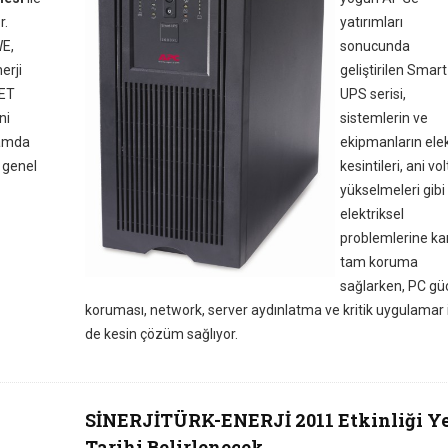
r.
yatırımları
WE,
sonucunda
erji
geliştirilen Smart
FET
UPS serisi,
ni
sistemlerin ve
samda
ekipmanların elek
m genel
kesintileri, ani vol
yükselmeleri gibi
elektriksel
problemlerine kar
tam koruma
sağlarken, PC gü
koruması, network, server aydınlatma ve kritik uygulamar 
de kesin çözüm sağlıyor.
SİNERJİTÜRK-ENERJİ 2011 Etkinliği Y
Tarihi Belirlenecek