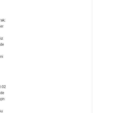
rak;
ğer
iz
rde
ni
l-02
nde
çin
Bu