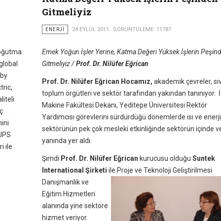
Gitmeliyiz
ENERJI
24 EYLÜL 2011
GÖRÜNTÜLEME: 11787
soğutma
Emek Yoğun İşler Yerine, Katma Değeri Yüksek İşlerin Peşin
global
Gitmeliyiz /
Prof. Dr. Nilüfer Eğrican
 by
Prof. Dr. Nilüfer Eğrican Hocamız,
akademik çevreler, siv
tric,
toplum örgütleri ve sektör tarafından yakından tanınıyor. İ
iteli
Makine Fakültesi Dekanı, Yeditepe Üniversitesi Rektör
ç
Yardımcısı görevlerini sürdürdüğü dönemlerde ısı ve enerji
ini
sektörünün pek çok mesleki etkinliğinde sektörün içinde v
-UPS
yanında yer aldı.
i ile
Şimdi
Prof. Dr. Nilüfer Eğrican
kurucusu olduğu
Suntek
International Şirketi
ile Proje ve Teknoloji Geliştirilmesi
Danışmanl
ık ve
Eğitim Hizmetleri
alanında yine sektöre
hizmet veriyor.