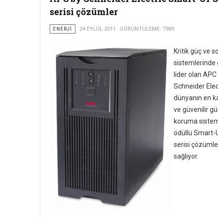
serisi çözümler
ENERJI
24 EYLÜL 2011
GÖRÜNTÜLEME: 7989
Kritik güç ve 
sistemlerinde 
lider olan APC
Schneider Elec
dünyanın en kal
ve güvenilir gü
koruma sistem
ödüllü Smart
serisi çözümler
sağlıyor.