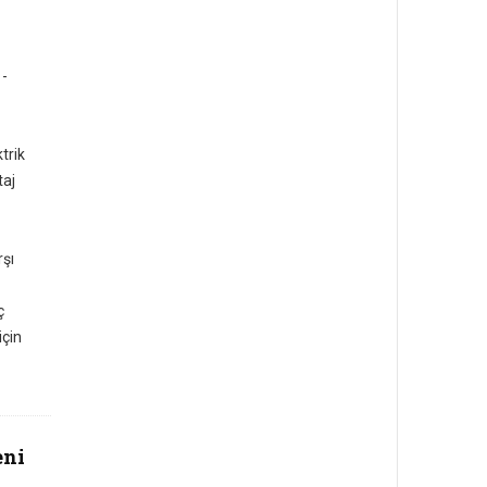
 -
trik
taj
şı
ç
için
eni