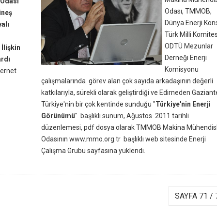
 Odası
Odası, TMMOB,
üneş
Dünya Enerji Kon
alı
Türk Milli Komites
ODTÜ Mezunlar
İlişkin
Derneği Enerji
rdı
Komisyonu
ternet
çalışmalarında görev alan çok sayıda arkadaşının değerli
katkılarıyla, sürekli olarak geliştirdiği ve Edirneden Gazian
Türkiye'nin bir çok kentinde sunduğu "
Türkiye'nin Enerji
Görünümü
" başlıklı sunum, Ağustos 2011 tarihli
düzenlemesi, pdf dosya olarak TMMOB Makina Mühendisl
Odasının www.mmo.org.tr başlıklı web sitesinde Enerji
Çalışma Grubu sayfasına yüklendi.
SAYFA 71 / 