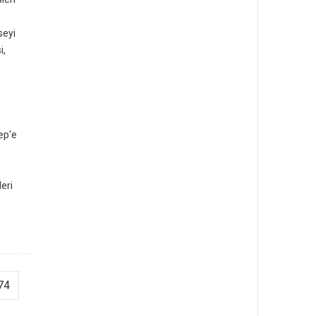
seyi
i,
tep'e
eri
74