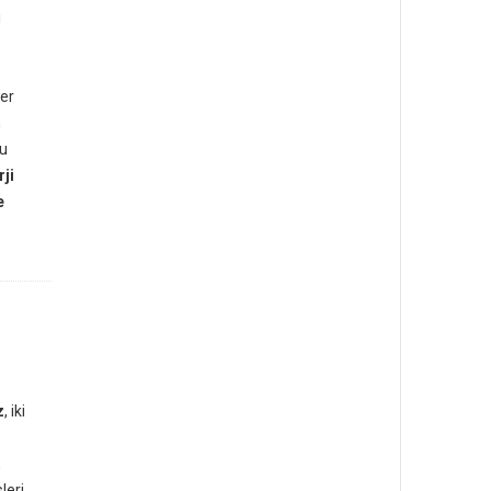
i
er
n
ğu
rji
e
z
, iki
,
leri