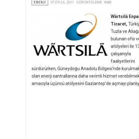
ENERJI
07 EYLÜL 2011
GÖRÜNTÜLEME: 9688
Wärtsilä Enpa
Ticaret,
Türki
Tuzla ve Aliağ
bulunan ofis v
atölyeleri ile 1
çalışanıyla
faaliyetlerini
sürdürürken, Güneydoğu Anadolu Bölgesi’nde kurulma
olan enerji santrallarına daha verimli hizmet verebilme
amacıyla üçüncü atölyesini Gaziantep’de açmayı planlıy