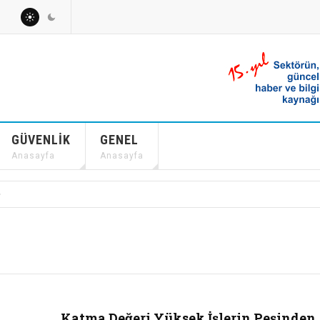
GÜVENLIK
GENEL
Anasayfa
Anasayfa
Katma Değeri Yüksek İşlerin Peşinden