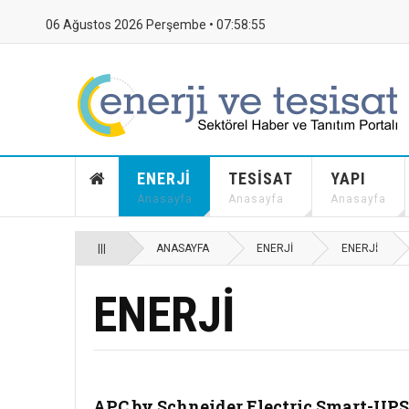
06 Ağustos 2026 Perşembe •
07:58:56
ENERJI
TESISAT
YAPI
Anasayfa
Anasayfa
Anasayfa
|||
ANASAYFA
ENERJI
ENERJI
ENERJI
APC by Schneider Electric Smart-UPS