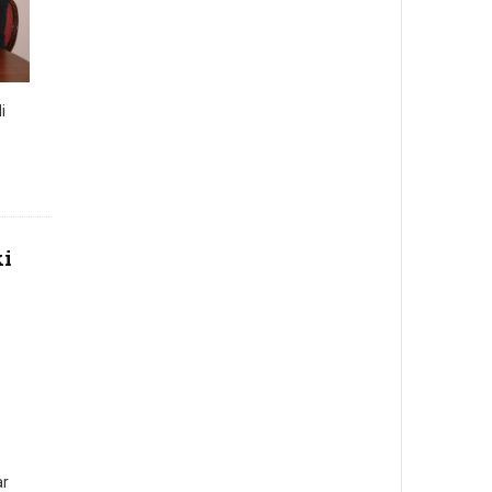
i
ki
ar