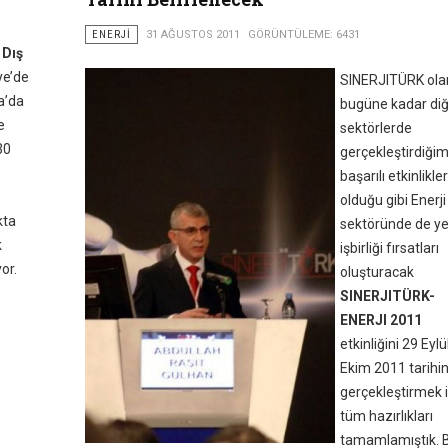
ENERJI
31 AĞUSTOS 2011
GÖRÜNTÜLEME: 6431
 Dış
ye’de
SINERJITÜRK ola
a’da
bugüne kadar di
e
sektörlerde
30
gerçekleştirdiğim
başarılı etkinlikle
olduğu gibi Enerji
kta
sektöründe de ye
k
işbirliği fırsatları
or.
oluşturacak
SINERJITÜRK-
ENERJI 2011
etkinliğini 29 Eylü
Ekim 2011 tarihi
gerçekleştirmek i
tüm hazırlıkları
tamamlamıştık. 