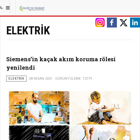
|||
ANASAYFA
ENERJI
ELEKTRIK
ELEKTRIK
Siemens’in kaçak akım koruma rölesi
yenilendi
ELEKTRIK
08 NISAN 2021
GÖRÜNTÜLEME: 13779