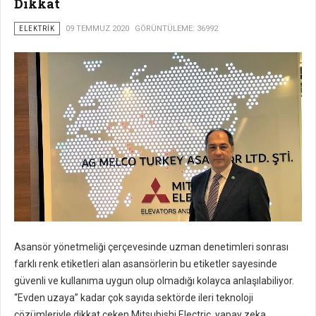
Dikkat
ELEKTRIK
09 TEMMUZ 2020
GÖRÜNTÜLEME: 36992
Asansör yönetmeliği çerçevesinde uzman denetimleri sonrası
farklı renk etiketleri alan asansörlerin bu etiketler sayesinde
güvenli ve kullanıma uygun olup olmadığı kolayca anlaşılabiliyor.
“Evden uzaya” kadar çok sayıda sektörde ileri teknoloji
çözümleriyle dikkat çeken Mitsubishi Electric, yapay zeka