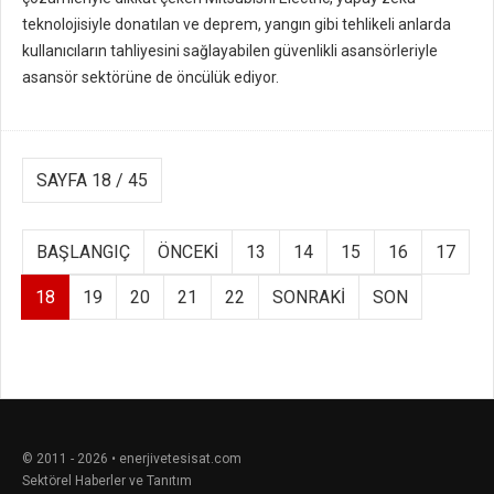
teknolojisiyle donatılan ve deprem, yangın gibi tehlikeli anlarda
kullanıcıların tahliyesini sağlayabilen güvenlikli asansörleriyle
asansör sektörüne de öncülük ediyor.
SAYFA 18 / 45
BAŞLANGIÇ
ÖNCEKI
13
14
15
16
17
18
19
20
21
22
SONRAKI
SON
© 2011 - 2026 • enerjivetesisat.com
Sektörel Haberler ve Tanıtım