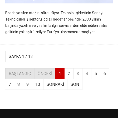
Bosch yazılım atağını sürdürüyor. Teknoloji şirketinin Sanayi
Teknolojileri iş sektörü iddialı hedefler peşinde: 2030 yılının
başında yazılım ve yazılımla ilgili servislerden elde edilen satış
gelirinin yaklaşık 1 milyar Euro’ya ulaşmasını amaçlıyor.
SAYFA 1 / 13
BAŞLANGIÇ
ÖNCEKI
1
2
3
4
5
6
7
8
9
10
SONRAKI
SON