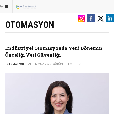
|||
ANASAYFA
TESISAT
OTOMASYON
OTOMASYON
Endüstriyel Otomasyonda Yeni Dönemin
Önceliği Veri Güvenliği
OTOMASYON
21 TEMMUZ 2026
GÖRÜNTÜLEME: 1159