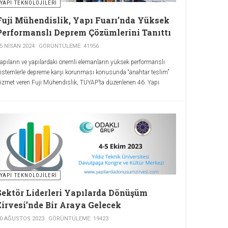
YAPI TEKNOLOJILERI
Fuji Mühendislik, Yapı Fuarı’nda Yüksek
Performanslı Deprem Çözümlerini Tanıttı
5 NISAN 2024
GÖRÜNTÜLEME: 41956
apıların ve yapılardaki önemli elemanların yüksek performanslı
istemlerle depreme karşı korunması konusunda “anahtar teslim”
izmet veren Fuji Mühendislik, TÜYAP’ta düzenlenen 46. Yapı
uarı’na katıldı. Şirketin sunduğu ürün ve sistemler ziyaretçiler
arafından büyük ilgi gördü.
YAPI TEKNOLOJILERI
Sektör Liderleri Yapılarda Dönüşüm
Zirvesi’nde Bir Araya Gelecek
0 AĞUSTOS 2023
GÖRÜNTÜLEME: 19423