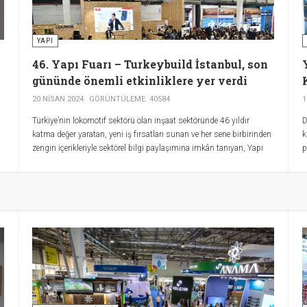
YAPI
46. Yapı Fuarı – Turkeybuild İstanbul, son
gününde önemli etkinliklere yer verdi
20 NISAN 2024
GÖRÜNTÜLEME: 40584
1
Türkiye’nin lokomotif sektörü olan inşaat sektöründe 46 yıldır
D
katma değer yaratan, yeni iş fırsatları sunan ve her sene birbirinden
k
zengin içerikleriyle sektörel bilgi paylaşımına imkân tanıyan, Yapı
p
Fuarı – Turkeybuild İstanbul, ülke ekonomisine yadsınamaz bir
h
katkı sağlıyor. 17-20 Nisan tarihleri arasında TÜYAP Fuar ve Kongre
k
Merkezi’nde sektöre ev sahipliği yapan Yapı Fuarı – Turkeybuild
P
İstanbul, son gününde önemli etkinliklere yer verdi. Mimar Sedat
L
Bayrak, mimari deneyimleri ile öğrencilere yön gösterdi, sosyal
A
medyada öne çıkmanın ipuçlarını söyledi.