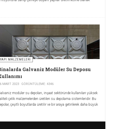
unuyor.
YAPI MALZEMELERI
Binalarda Galvaniz Modüler Su Deposu
Kullanımı
6 MART 2023
GÖRÜNTÜLEME: 4346
alvaniz modüler su depoları, inşaat sektöründe kullanılan yüksek
aliteli çelik malzemelerden üretilen su depolama sistemleridir. Bu
epolar, çeşitli boyutlarda üretilir ve bir araya getirilerek daha büyük
epolama alanları oluşturulabilir. Kısaca binalarda
galvaniz
odüler su deposu
kullanımı, su kaynaklarının daha verimli bir
ekilde kullanılmasını sağlar.