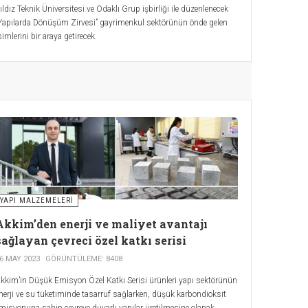
ıldız Teknik Üniversitesi ve Odaklı Grup işbirliği ile düzenlenecek
Yapılarda Dönüşüm Zirvesi” gayrimenkul sektörünün önde gelen
simlerini bir araya getirecek.
YAPI MALZEMELERI
Akkim’den enerji ve maliyet avantajı
sağlayan çevreci özel katkı serisi
6 MAY 2023
GÖRÜNTÜLEME: 8408
kkim’in Düşük Emisyon Özel Katkı Serisi ürünleri yapı sektörünün
nerji ve su tüketiminde tasarruf sağlarken, düşük karbondioksit
misyonuna sahip çevreye duyarlı yapılar üretilmesine olanak