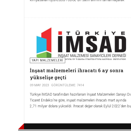
sektördeki küresel varlığını daha da güçlendirdi.
Saint-Gobain, Asya ve Gelişen Pazarlardaki önde gelen yapı
kimyasalları oyuncusu Fosroc'un satın alımını tamamlayarak
sektördeki küresel varlığını daha da güçlendirdi.
YAPI MALZEMELERI
İnşaat malzemeleri ihracatı 6 ay sonra
yükselişe geçti
09 MAY 2023
GÖRÜNTÜLEME: 7414
Türkiye İMSAD tarafından hazırlanan İnşaat Malzemeleri Sanayi Dı
Ticaret Endeksi’ne göre, inşaat malzemeleri ihracatı mart ayında
2,71 milyar dolara yükseldi. İhracat değer olarak Eylül 2022’den b
yana en yüksek rakama ulaşırken, miktar olarak da 4 milyon tonun
üzerine çıktı. Mart 2023’te yıllık ortalama ihracat birim fiyatı ise
geçtiğimiz yılın aynı dönemine göre yüzde 15,5’lik artış gösterdi.