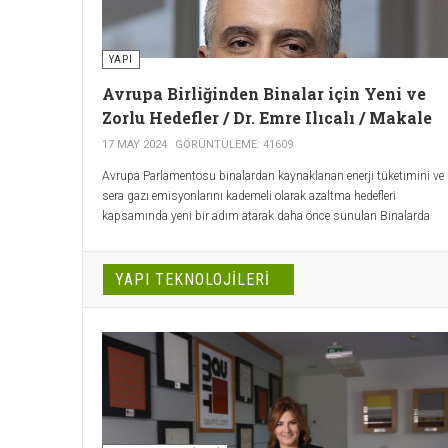
YAPI
Avrupa Birliğinden Binalar için Yeni ve
Zorlu Hedefler / Dr. Emre Ilıcalı / Makale
17 MAY 2024
GÖRÜNTÜLEME: 41609
Avrupa Parlamentosu binalardan kaynaklanan enerji tüketimini ve
sera gazı emisyonlarını kademeli olarak azaltma hedefleri
kapsamında yeni bir adım atarak daha önce sunulan Binalarda
Enerji Performansı Yönetmeliği’nde değişiklikler yapılması
tasarısını Mart 2024’de onayladı.
YAPI TEKNOLOJILERI
Avrupa Komisyonuna göre 2021 yılında Avrupa Birliğindeki
ülkelerde enerjinin yüzde 42'si binalar tarafından tüketilirken, bu
tüketimin yüzde 80'i ısıtma ve soğutma için kullanılmıştı. İnşaat
malzemelerinden kaynaklanan emisyonlar da dahil olmak üzere
binaların Avrupa'daki emisyonların yüzde 36'sından sorumlu
olduğu ve mevcut binalardaki konut sakinlerinin yaklaşık yüzde
10’unun 2022 yılında evlerini yeterince ısıtamadığı belirlenmiştir.
Bina enerji performansının iyileştirilmesindeki önemi açıkça
vurgulayan bu veriler sonrasında ’’Binaların Enerji Performansı