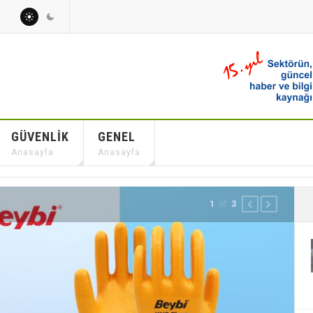
GÜVENLIK
GENEL
Anasayfa
Anasayfa
of
2
3
PREVIOUS
NEXT