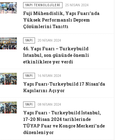
YAPI TEKNOLOJILERI
25 NISAN 2024
Fuji Mühendislik, Yapı Fuarı’nda
Yüksek Performanslı Deprem
Çözümlerini Tanıttı
YAPI
20 NISAN 2024
46. Yapı Fuarı – Turkeybuild
İstanbul, son gününde önemli
etkinliklere yer verdi
YAPI
16 NISAN 2024
Yapı Fuarı-Turkeybuild 17 Nisan’da
Kapılarını Açıyor
YAPI
08 NISAN 2024
Yapı Fuarı - Turkeybuild İstanbul,
17-20 Nisan 2024 tarihlerinde
TÜYAP Fuar ve Kongre Merkezi’nde
düzenleniyor