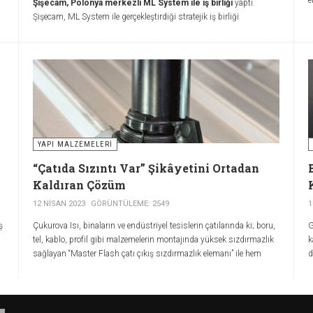
Şişecam, Polonya merkezli ML System ile iş birliği
yaptı.
s
Şişecam, ML System ile gerçekleştirdiği stratejik iş birliği
kapsamında, Şişecam Charger ile Binaya Entegre Fotovoltaik (BIPV)
çözümlerinde önemli bir adım atarak sektörde yenilikçi bir dönemi
başlattı. Bu iş birliğiyle Şişecam, sürdürülebilir geleceğin
mimarisine temiz enerji üretimi ve modern tasarımı da entegre eden
yenilikçi çözümler sunacak.
YAPI MALZEMELERI
“Çatıda Sızıntı Var” Şikâyetini Ortadan
Kaldıran Çözüm
12 NISAN 2023
GÖRÜNTÜLEME: 2549
1
ş
Çukurova Isı, binaların ve endüstriyel tesislerin çatılarında ki; boru,
G
tel, kablo, profil gibi malzemelerin montajında yüksek sızdırmazlık
k
u
sağlayan “Master Flash çatı çıkış sızdırmazlık elemanı” ile hem
d
yapıları koruyor hem de yapı içerisinde güvenli yaşam alanları
d
sunuyor.
m
ş