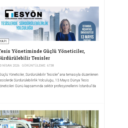
YAPI
Tesis Yönetiminde Güçlü Yöneticiler,
Sürdürülebilir Tesisler
0 NISAN 2026
GÖRÜNTÜLEME: 6738
Güçlü Yöneticiler, Sürdürülebilir Tesisler’’ ana temasıyla düzenlenen
esislerde Sürdürülebilirlik Yolculuğu, 13 Mayıs Dünya Tesis
öneticileri Günü kapsamında sektör profesyonellerini İstanbul’da
ir araya getirmeye hazırlanıyor.