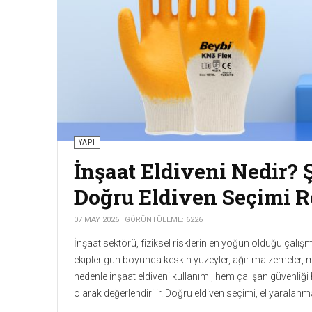
YAPI
Tesis Yönetiminde Güçlü
Tesisler
30 NISAN 2026
GÖRÜNTÜLEME: 6738
“Güçlü Yöneticiler, Sürdürülebilir Tesisler’’ ana teması
Dünya Tesis Yöneticileri Günü kapsamında sektör profes