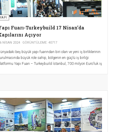
YAPI
Yapı Fuarı-Turkeybuild 17 Nisan’da
Kapılarını Açıyor
6 NISAN 2024
GÖRÜNTÜLEME: 40717
ünyadaki beş büyük yapı fuarından biri olan ve yeni iş birliklerinin
urulmasında büyük role sahip, bölgenin en güçlü iş birliği
latformu Yapı Fuarı – Turkeybuild İstanbul, 700 milyon Euro’luk iş
acmi hedefiyle 17 Nisan’da TÜYAP Fuar ve Kongre Merkezi’nde
apılarını açıyor. Kuzey Kıbrıs Türk Cumhuriyeti, Rusya ve
olonya’nın pavilyon olarak yer aldığı fuar; İtalya, Almanya, Rusya,
itvanya, Slovenya, Birleşik Arap Emirlikleri, Güney Kore, Polonya,
vusturya ve Çin’den katılımcıları ağırlayacak.