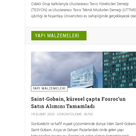
Odaklı Grup katkılarıyla Uluslararası Tesis Yöneticileri Derneği
(TESYÖN) ve Uluslararası Tesis Teknik Müdürleri Derneği (UTTMD
işbirliği ile Nişantaşı Üniversitesi ev sahipliğinde gerçekleşecek ola
Sürdürülebilir Tesis Yönetimi Zirvesi 28 Mayıs 2024 tarihinde
İstanbul Nişantaşı Üniversitesi Doç. Dr. Cevdet Uysal Konferans
Salonu'nda gerçekleşecek.
YAPI MALZEMELERI
YAPI MALZEMELERI
Saint-Gobain, küresel çapta Fosroc'un
Satın Alımını Tamamladı
18 ŞUBAT 2025
GÖRÜNTÜLEME: 36703
Sürdürebilir ve hafif inşaat çözümlerinde dünya lideri Saint-Gobain
Saint-Gobain, Asya ve Gelişen Pazarlardaki önde gelen yapı
kimyasalları oyuncusu Fosroc'un satın alımını tamamlayarak