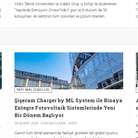
Yıldız Teknik Üniversitesi ve Odaklı Grup iş birliği ile düzenlenen
Y
)
“Yapılarda Dönüşüm Zirvesi”nde 2 gün ve 6 oturum da 35
“
n
konuşmacı ile sektörün tüm sorunları ve çözüm önerileri
i
konuşulacak.
YAPI MALZEMELERI
Şişecam Charger by ML System ile Binaya
Entegre Fotovoltaik Sistemlerinde Yeni
Bir Dönem Başlıyor
1
04 ŞUBAT 2025
GÖRÜNTÜLEME: 33959
,
A
e
Camın tüm temel alanlarında faaliyet gösteren tek global oyuncu
e