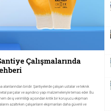
 Yöneticiler, Sürdürülebilir
yla düzenlenen Tesislerde Sürdürülebilirlik Yolculuğu, 13 Mayıs
yonellerini İstanbul’da bir araya getirmeye hazırlanıyor.