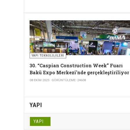
YAPI TEKNOLOJILERI
30. “Caspian Construction Week” Fuarı
Bakü Expo Merkezi'nde gerçekleştiriliyor
08 EKIM 2025
GÖRÜNTÜLEME: 24608
YAPI
YAPI