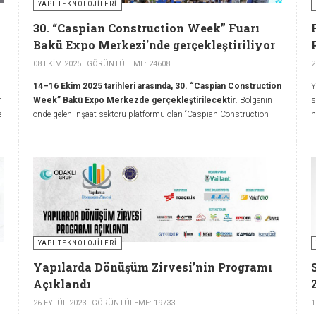
YAPI TEKNOLOJILERI
30. “Caspian Construction Week” Fuarı
Bakü Expo Merkezi'nde gerçekleştiriliyor
08 EKIM 2025
GÖRÜNTÜLEME: 24608
2
14–16 Ekim 2025 tarihleri arasında, 30. “Caspian Construction
Y
r
Week” Bakü Expo Merkezde gerçekleştirilecektir.
Bölgenin
s
e
önde gelen inşaat sektörü platformu olan “Caspian Construction
h
Week” kapsamında; 30. Yıl Dönümü Azerbaycan Uluslararası
F
İnşaat Fuarı – “BakuBuild”, 5. Yıl Dönümü Azerbaycan Uluslararası
t
Karabağ’ın Yeniden İnşası, Restorasyonu ve Kalkınması Fuarı –
“Rebuild Karabakh”, 17. Uluslararası Isıtma, Havalandırma, Klima,
ı
Su Temini, Sıhhi Tesisat ve Yüzme Havuzu Fuarı – “Aquatherm
Baku”, 4. Hazar Uluslararası Plastik ve Polimer Endüstrisi Fuarı –
“Plastex Caspian” ve 13. Hazar Uluslararası Yol Altyapısı ve Toplu
Taşıma Fuarı – “Road&Traffic” düzenlenecektir.
YAPI TEKNOLOJILERI
Yapılarda Dönüşüm Zirvesi’nin Programı
Açıklandı
26 EYLÜL 2023
GÖRÜNTÜLEME: 19733
1