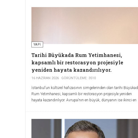
YAPI
Tarihi Büyükada Rum Yetimhanesi,
kapsamlı bir restorasyon projesiyle
yeniden hayata kazandırılıyor.
16 HAZIRAN 2026
GÖRÜNTÜLEME: 3510
İstanbul’un kültürel hafızasının simgelerinden olan tarihi Büyüka
Rum Yetimhanesi, kapsamlı bir restorasyon projesiyle yeniden
hayata kazandırılıyor. Avrupa’nın en büyük, dünyanın ise ikinci en
büyük ahşap yapısı olarak kabul edilen bu eşsiz miras; İstanbul
Rum Patrikhanesi ve Bilgili Holding liderliğinde, ĒNSOFI Holding’i
katılımıyla yürütülecek çalışmaların ardından yeniden
işlevlendirilerek kullanıma açılacak.