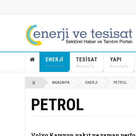
ENERJI
TESISAT
YAPI
Anasayfa
Anasayfa
Anasayfa
|||
ANASAYFA
ENERJI
PETROL
PETROL
Volvo Kamyon yakıt ve zaman perfo