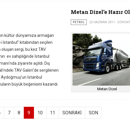
Metan Dizel’e Hazır O
PETROL
22 HAZIRAN 2011
GÖRÜNT
s’ın kültür dünyamıza armağan
-i İstanbul” kitabından seçilen
 oluşan sergi, bu kez TAV
nın ev sahipliğinde İstanbul
manı’nda ziyarete açıldı. Dış
li’ndeki TAV Galeri’de sergilenen
n Aydoğmuş’un İstanbul
cuların büyük beğenisini kazandı.
Metan Dizel
6
7
8
9
10
11
SONRAKI
SON