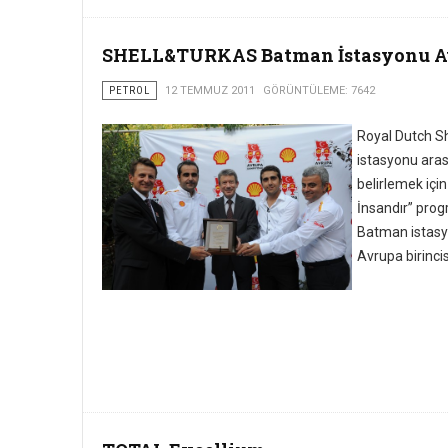
SHELL&TURKAS Batman İstasyonu Av
PETROL
12 TEMMUZ 2011
GÖRÜNTÜLEME: 7642
Royal Dutch She
istasyonu arası
belirlemek içi
İnsandır” prog
Batman istasy
Avrupa birincis