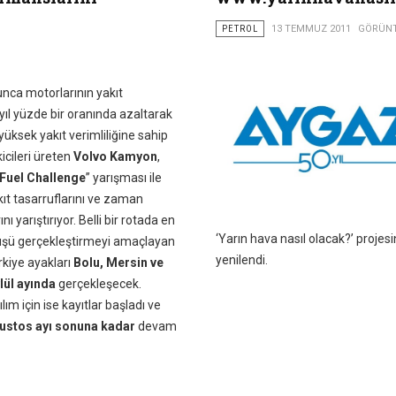
PETROL
13 TEMMUZ 2011
GÖRÜNT
unca motorlarının yakıt
 yıl yüzde bir oranında azaltarak
yüksek yakıt verimliliğine sahip
cileri üreten
Volvo Kamyon
,
 Fuel Challenge
” yarışması ile
kıt tasarruflarını ve zaman
ı yarıştırıyor. Belli bir rotada en
‘Yarın hava nasıl olacak?’ projes
şü gerçekleştirmeyi amaçlayan
yenilendi.
kiye ayakları
Bolu, Mersin ve
lül ayında
gerçekleşecek.
ım için ise kayıtlar başladı ve
ustos ayı sonuna kadar
devam