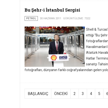
Bu Şehr-i İstanbul Sergisi
PETROL
30 HAZIRAN 2011
GÖRÜNTÜLEME: 7322
Shell & Turca
ettiği “Bu Şehr
fotoğraflardan
Havalimanları’
Atatürk Havali
Hatlar Termina
sanatçı Tahsi
fotoğrafları, dünyanın farklı coğrafyalarından gelen yol
BAŞLANGIÇ
ÖNCEKI
2
3
4
5