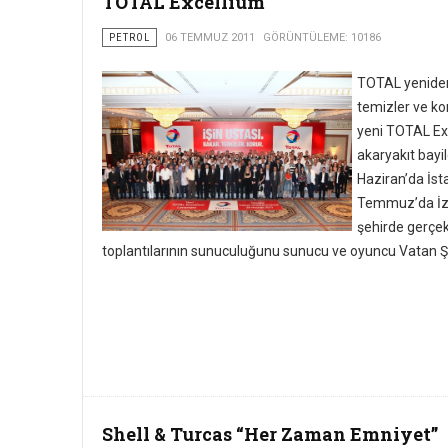
TOTAL Excellium
PETROL
06 TEMMUZ 2011
GÖRÜNTÜLEME: 10186
TOTAL yeniden 
temizler ve kor
yeni TOTAL Ex
akaryakıt bayil
Haziran’da İst
Temmuz’da İzm
şehirde gerçekl
toplantılarının sunuculuğunu sunucu ve oyuncu Vatan Ş
Shell & Turcas “Her Zaman Emniyet”