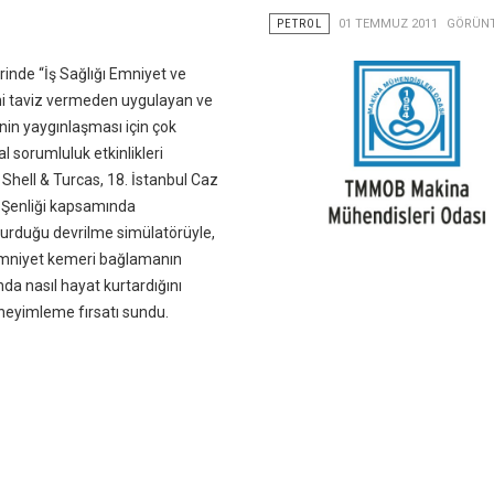
PETROL
01 TEMMUZ 2011
GÖRÜNT
rinde “İş Sağlığı Emniyet ve
ini taviz vermeden uygulayan ve
inin yaygınlaşması için çok
l sorumluluk etkinlikleri
 Shell & Turcas, 18. İstanbul Caz
l Şenliği kapsamında
urduğu devrilme simülatörüyle,
 emniyet kemeri bağlamanın
nda nasıl hayat kurtardığını
neyimleme fırsatı sundu.