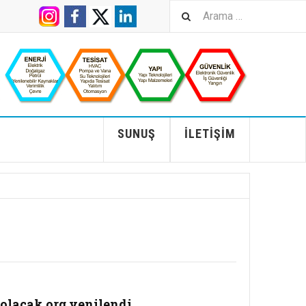
SUNUŞ
İLETIŞIM
lacak.org yenilendi