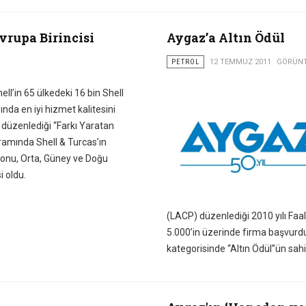
rupa Birincisi
Aygaz’a Altın Ödül
PETROL
12 TEMMUZ 2011
GÖRÜNT
ll’in 65 ülkedeki 16 bin Shell
nda en iyi hizmet kalitesini
n düzenlediği “Farkı Yaratan
ramında Shell & Turcas’ın
onu, Orta, Güney ve Doğu
i oldu.
(LACP) düzenlediği 2010 yılı Faa
5.000’in üzerinde firma başvurdu. 
kategorisinde “Altın Ödül”ün sahi