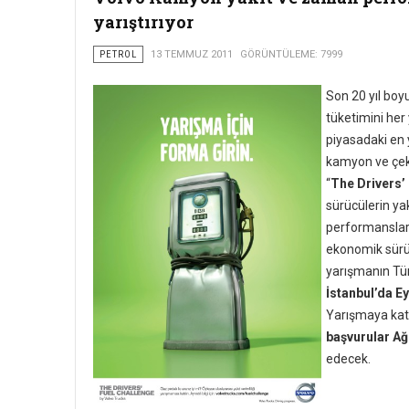
yarıştırıyor
PETROL
13 TEMMUZ 2011
GÖRÜNTÜLEME: 7999
Son 20 yıl boy
tüketimini her
piyasadaki en 
kamyon ve çeki
“
The Drivers’
sürücülerin ya
performansların
ekonomik sürü
yarışmanın Tür
İstanbul’da Ey
Yarışmaya katıl
başvurular Ağ
edecek.