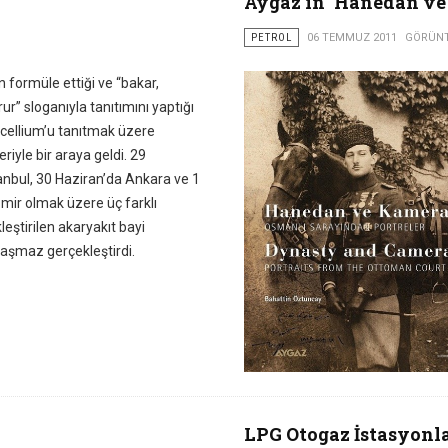
Aygaz'ın ‘Hanedan ve 
PETROL
06 TEMMUZ 2011
GÖRÜNT
formüle ettiği ve “bakar,
ur” sloganıyla tanıtımını yaptığı
cellium’u tanıtmak üzere
eriyle bir araya geldi. 29
anbul, 30 Haziran’da Ankara ve 1
ir olmak üzere üç farklı
eştirilen akaryakıt bayi
aşmaz gerçekleştirdi.
LPG Otogaz İstasyonl