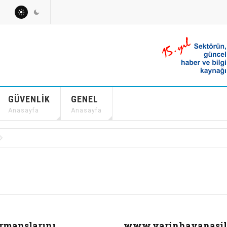
GÜVENLIK
GENEL
Anasayfa
Anasayfa
rmanslarını
www.yarinhavanasilo