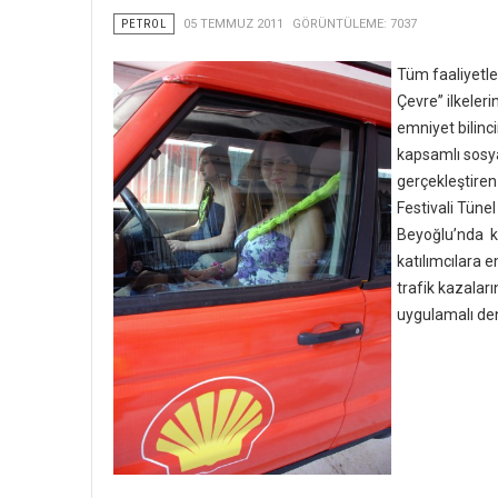
PETROL
05 TEMMUZ 2011
GÖRÜNTÜLEME: 7037
Tüm faaliyetle
Çevre” ilkeler
emniyet bilinc
kapsamlı sosya
gerçekleştiren
Festivali Tüne
Beyoğlu’nda k
katılımcılara
trafik kazaları
uygulamalı de