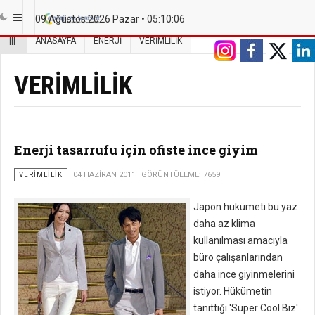
09 Ağustos 2026 Pazar •
05:10:07
|||
ANASAYFA
ENERJI
VERIMLILIK
VERIMLILIK
Enerji tasarrufu için ofiste ince giyim
VERIMLILIK
04 HAZIRAN 2011
GÖRÜNTÜLEME: 7659
Japon hükümeti bu yaz
daha az klima
kullanılması amacıyla
büro çalışanlarından
daha ince giyinmelerini
istiyor. Hükümetin
tanıttığı 'Super Cool Biz'