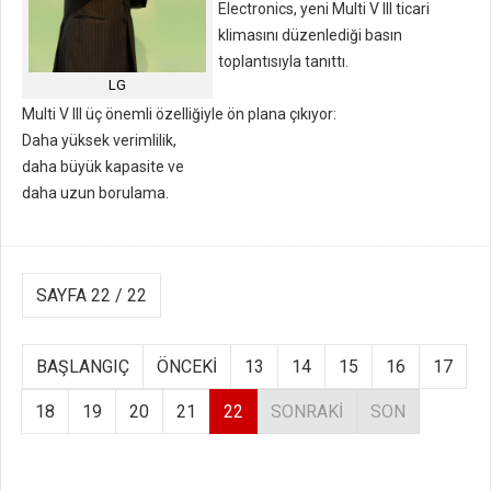
Electronics, yeni Multi V III ticari
klimasını düzenlediği basın
toplantısıyla tanıttı.
LG
Multi V III üç önemli özelliğiyle ön plana çıkıyor:
Daha yüksek verimlilik,
daha büyük kapasite ve
daha uzun borulama.
SAYFA 22 / 22
BAŞLANGIÇ
ÖNCEKI
13
14
15
16
17
18
19
20
21
22
SONRAKI
SON