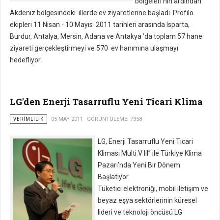
bölgeleri’nin ardından
Akdeniz bölgesindeki illerde ev ziyaretlerine başladı. Profilo
ekipleri 11 Nisan - 10 Mayıs 2011 tarihleri arasında Isparta,
Burdur, Antalya, Mersin, Adana ve Antakya ’da toplam 57 hane
ziyareti gerçekleştirmeyi ve 570 ev hanımına ulaşmayı
hedefliyor.
LG'den Enerji Tasarruflu Yeni Ticari Klima
VERIMLILIK
05 MAY 2011
GÖRÜNTÜLEME: 7358
LG, Enerji Tasarruflu Yeni Ticari
Kliması Multi V III” ile Türkiye Klima
Pazarı’nda Yeni Bir Dönem
Başlatıyor
Tüketici elektroniği, mobil iletişim ve
beyaz eşya sektörlerinin küresel
lideri ve teknoloji öncüsü LG