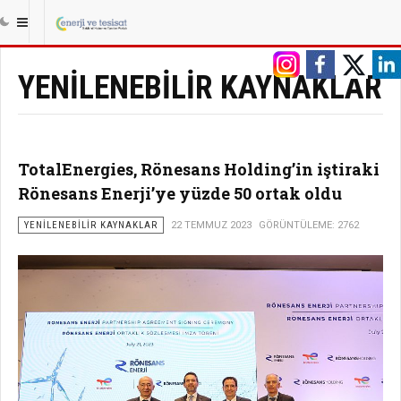
|||
ANASAYFA
ENERJI
YENILENEBILIR KAYNAKLAR
YENILENEBILIR KAYNAKLAR
TotalEnergies, Rönesans Holding’in iştiraki
Rönesans Enerji’ye yüzde 50 ortak oldu
YENILENEBILIR KAYNAKLAR
22 TEMMUZ 2023
GÖRÜNTÜLEME: 2762