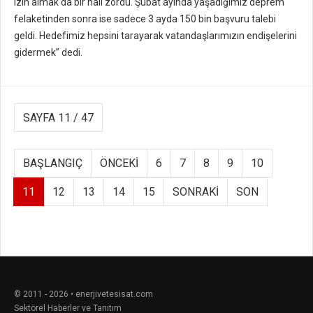
izin almak da bir hali zordu. Şubat ayında yaşadığımız deprem
felaketinden sonra ise sadece 3 ayda 150 bin başvuru talebi
geldi. Hedefimiz hepsini tarayarak vatandaşlarımızın endişelerini
gidermek” dedi.
SAYFA 11 / 47
BAŞLANGIÇ
ÖNCEKI
6
7
8
9
10
11
12
13
14
15
SONRAKI
SON
© 2011 - 2026 • enerjivetesisat.com
Sektörel Haberler ve Tanıtım