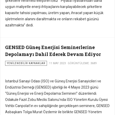
şirketlere verilmesi eleştiren Ekiz ‘’ Piyasa fiyatlarından daha
uygun maliyetle enerji ihtiyaçlarını karşılayabilecek şirketlere
kapasite tahsisi yapılması, üretim yapan, ihracat yapan küçük
işletmelerin alanını daraltmakta ve onların rekabet gücünü
azaltmakta’’ dedi.
GENSED Güneş Enerjisi Seminerlerine
Depolamayı Dahil Ederek Devam Ediyor
YENILENEBILIR KAYNAKLAR
11 MAY 2023
GÖRÜNTÜLEME: 3689
İstanbul Sanayi Odası (İSO) ve Güneş Enerjisi Sanayicileri ve
Endüstrisi Derneği (GENSED) işbirliği ile 4 Mayıs 2023 günü
“Güneş Enerjisi ve Enerji Depolama Semineri” düzenlendi.
Odakule Fazıl Zobu Meclis Salonu’nda İSO Yönetim Kurulu Üyesi
Vehbi Canpolat’ın ev sahipliğinde gerçekleşen seminere, GENSED
Asbaşkanı Tolga Murat Özdemir ile birlikte GENSED Yönetim