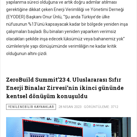
yapılanma süreci olduğuna ve artık doğru adımlar atılması
gerektiğine dikkat çeken Enerji Verimliliği ve Yönetimi Derneği
(EYODER) Başkanı Onur Ünlü, “Şu anda Türkiye’de ülke
nüfusunun %13’ünü kapsayacak kadar bir bölgede yeniden inşa
çalışmaları başladı. Bu binaları yeniden yaparken verimsiz
olacakları şekilde inşa edecek lüksümüz veya bahanemiz yok”
cümleleriyle yapı dönüşümünde verimliliğin ne kadar kritik
olduğunun altını çizdi.
ZeroBuild Summit’23 4. Uluslararası Sıfır
Enerji Binalar Zirvesi’nin ikinci gününde
kentsel dönüşüm konuşuldu
YENILENEBILIR KAYNAKLAR
28 NISAN 2023
GÖRÜNTÜLEME: 3712