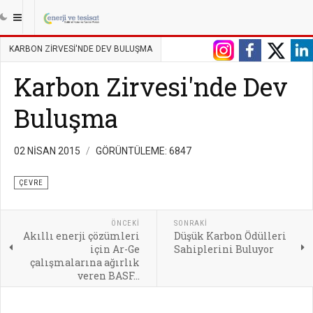
|||
ANASAYFA
ENERJI
ÇEVRE
KARBON ZIRVESI'NDE DEV BULUŞMA
Karbon Zirvesi'nde Dev
Buluşma
02 NISAN 2015
GÖRÜNTÜLEME: 6847
ÇEVRE
ÖNCEKI
SONRAKI
Akıllı enerji çözümleri
Düşük Karbon Ödülleri
için Ar-Ge
Sahiplerini Buluyor
çalışmalarına ağırlık
veren BASF...