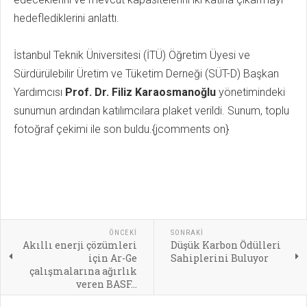
hedeflediklerini anlattı.
İstanbul Teknik Üniversitesi (İTÜ) Öğretim Üyesi ve
Sürdürülebilir Üretim ve Tüketim Derneği (SÜT-D) Başkan
Yardımcısı
Prof. Dr. Filiz Karaosmanoğlu
yönetimindeki
sunumun ardından katılımcılara plaket verildi. Sunum, toplu
fotoğraf çekimi ile son buldu.{jcomments on}
ÖNCEKI
SONRAKI
Akıllı enerji çözümleri
Düşük Karbon Ödülleri
için Ar-Ge
Sahiplerini Buluyor
çalışmalarına ağırlık
veren BASF...