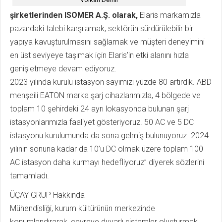
şirketlerinden ISOMER A.Ş. olarak,
Elaris markamızla
pazardaki talebi karşılamak, sektörün sürdürülebilir bir
yapıya kavuşturulmasını sağlamak ve müşteri deneyimini
en üst seviyeye taşımak için Elaris’in etki alanını hızla
genişletmeye devam ediyoruz.
2023 yılında kurulu istasyon sayımızı yüzde 80 artırdık. ABD
menşeili EATON marka şarj cihazlarımızla, 4 bölgede ve
toplam 10 şehirdeki 24 ayrı lokasyonda bulunan şarj
istasyonlarımızla faaliyet gösteriyoruz. 50 AC ve 5 DC
istasyonu kurulumunda da sona gelmiş bulunuyoruz. 2024
yılının sonuna kadar da 10’u DC olmak üzere toplam 100
AC istasyon daha kurmayı hedefliyoruz” diyerek sözlerini
tamamladı.
ÜÇAY GRUP Hakkında
Mühendisliği, kurum kültürünün merkezinde
konumlandırarak, çevreye duyarlı sistemler oluşturmak