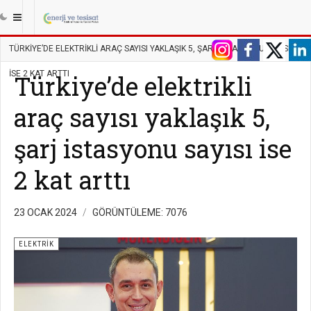
|||
ANASAYFA
ENERJI
ELEKTRIK
TÜRKIYE’DE ELEKTRIKLI ARAÇ SAYISI YAKLAŞIK 5, ŞARJ ISTASYONU SAYISI
ISE 2 KAT ARTTI
Türkiye’de elektrikli
araç sayısı yaklaşık 5,
şarj istasyonu sayısı ise
2 kat arttı
23 OCAK 2024
GÖRÜNTÜLEME: 7076
ELEKTRIK