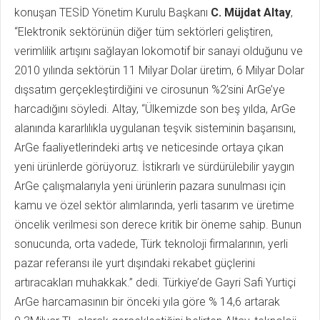
konuşan TESİD Yönetim Kurulu Başkanı
C. Müjdat Altay
,
“Elektronik sektörünün diğer tüm sektörleri geliştiren,
verimlilik artışını sağlayan lokomotif bir sanayi olduğunu ve
2010 yılında sektörün 11 Milyar Dolar üretim, 6 Milyar Dolar
dışsatım gerçekleştirdiğini ve cirosunun %2’sini ArGe’ye
harcadığını söyledi. Altay, “Ülkemizde son beş yılda, ArGe
alanında kararlılıkla uygulanan teşvik sisteminin başarısını,
ArGe faaliyetlerindeki artış ve neticesinde ortaya çıkan
yeni ürünlerde görüyoruz. İstikrarlı ve sürdürülebilir yaygın
ArGe çalışmalarıyla yeni ürünlerin pazara sunulması için
kamu ve özel sektör alımlarında, yerli tasarım ve üretime
öncelik verilmesi son derece kritik bir öneme sahip. Bunun
sonucunda, orta vadede, Türk teknoloji firmalarının, yerli
pazar referansı ile yurt dışındaki rekabet güçlerini
artıracakları muhakkak.” dedi. Türkiye’de Gayri Safi Yurtiçi
ArGe harcamasının bir önceki yıla göre % 14,6 artarak