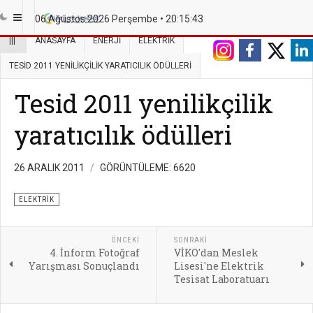
06 Ağustos 2026 Perşembe •
20:15:44
|||
ANASAYFA
ENERJI
ELEKTRIK
TESID 2011 YENILIKÇILIK YARATICILIK ÖDÜLLERI
Tesid 2011 yenilikçilik
yaratıcılık ödülleri
26 ARALIK 2011
GÖRÜNTÜLEME: 6620
ELEKTRIK
ÖNCEKI
SONRAKI
4. İnform Fotoğraf
VİKO'dan Meslek
Yarışması Sonuçlandı
Lisesi'ne Elektrik
Tesisat Laboratuarı