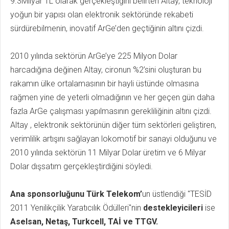
9.3Milyar TL olarak gerçekleştiğini belirten Altay, teknoloji
yoğun bir yapısı olan elektronik sektöründe rekabeti
sürdürebilmenin, inovatif ArGe’den geçtiğinin altını çizdi.
2010 yılında sektörün ArGe’ye 225 Milyon Dolar
harcadığına değinen Altay, cironun %2’sini oluşturan bu
rakamın ülke ortalamasının bir hayli üstünde olmasına
rağmen yine de yeterli olmadığının ve her geçen gün daha
fazla ArGe çalışması yapılmasının gerekliliğinin altını çizdi.
Altay , elektronik sektörünün diğer tüm sektörleri geliştiren,
verimlilik artışını sağlayan lokomotif bir sanayi olduğunu ve
2010 yılında sektörün 11 Milyar Dolar üretim ve 6 Milyar
Dolar dışsatım gerçekleştirdiğini söyledi.
Ana sponsorluğunu Türk Telekom’
un üstlendiği "TESİD
2011 Yenilikçilik Yaratıcılık Ödülleri"nin
destekleyicileri
ise
Aselsan, Netaş, Turkcell, TAİ ve TTGV.