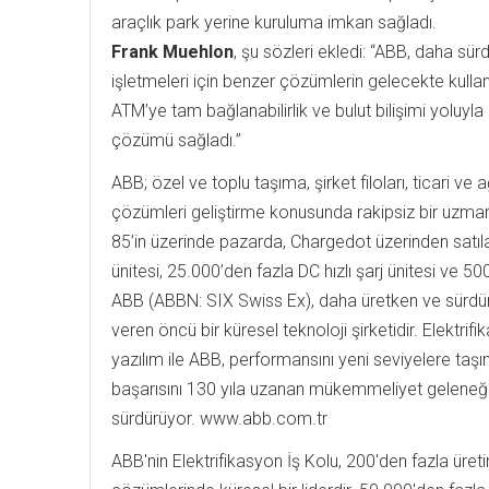
araçlık park yerine kuruluma imkan sağladı.
Frank Muehlon
, şu sözleri ekledi: “ABB, daha sür
işletmeleri için benzer çözümlerin gelecekte kullan
ATM’ye tam bağlanabilirlik ve bulut bilişimi yoluyla
çözümü sağladı.”
ABB; özel ve toplu taşıma, şirket filoları, ticari ve 
çözümleri geliştirme konusunda rakipsiz bir uzman
85’in üzerinde pazarda, Chargedot üzerinden satıla
ünitesi, 25.000’den fazla DC hızlı şarj ünitesi ve 500
ABB (ABBN: SIX Swiss Ex), daha üretken ve sürdürü
veren öncü bir küresel teknoloji şirketidir. Elektr
yazılım ile ABB, performansını yeni seviyelere taşı
başarısını 130 yıla uzanan mükemmeliyet geleneği 
sürdürüyor. www.abb.com.tr
ABB'nin Elektrifikasyon İş Kolu, 200'den fazla üreti