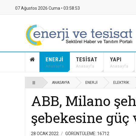
07 Ağustos 2026 Cuma •
03:58:54
ENERJI
TESISAT
YAPI
Anasayfa
Anasayfa
Anasayfa
|||
ANASAYFA
ENERJI
ELEKTRIK
ABB, Milano şehr
şebekesine güç 
28 OCAK 2022
GÖRÜNTÜLEME: 16712