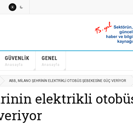
GÜVENLIK
GENEL
Anasayfa
Anasayfa
ABB, MILANO ŞEHRININ ELEKTRIKLI OTOBÜS ŞEBEKESINE GÜÇ VERIYOR
inin elektrikli otobü
veriyor