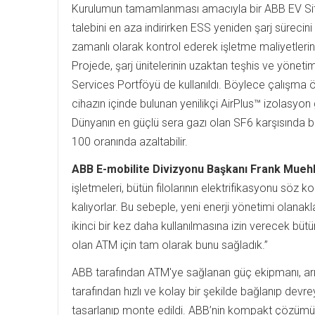
Kurulumun tamamlanması amacıyla bir ABB EV Site 
talebini en aza indirirken ESS yeniden şarj süreci
zamanlı olarak kontrol ederek işletme maliyetlerin
Projede, şarj ünitelerinin uzaktan teşhis ve yönet
Services Portföyü de kullanıldı. Böylece çalışma ö
cihazın içinde bulunan yenilikçi AirPlus™ izolasyon 
Dünyanın en güçlü sera gazı olan SF6 karşısında bir
100 oranında azaltabilir.
ABB E-mobilite Divizyonu Başkanı Frank Mueh
işletmeleri, bütün filolarının elektrifikasyonu söz 
kalıyorlar. Bu sebeple, yeni enerji yönetimi olanak
ikinci bir kez daha kullanılmasına izin verecek bü
olan ATM için tam olarak bunu sağladık.”
ABB tarafından ATM'ye sağlanan güç ekipmanı, arıza
tarafından hızlı ve kolay bir şekilde bağlanıp devr
tasarlanıp monte edildi. ABB’nin kompakt çözümü,