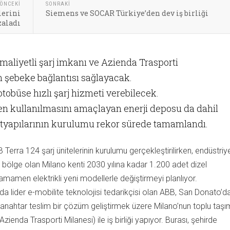
ÖNCEKI
SONRAKI
lerini
Siemens ve SOCAR Türkiye’den dev iş birliği
aladı
 maliyetli şarj imkanı ve Azienda Trasporti
in şebeke bağlantısı sağlayacak.
 otobüse hızlı şarj hizmeti verebilecek.
den kullanılmasını amaçlayan enerji deposu da dahil
altyapılarının kurulumu rekor sürede tamamlandı.
 Terra 124 şarj ünitelerinin kurulumu gerçekleştirilirken, endüstriy
 bölge olan Milano kenti 2030 yılına kadar 1.200 adet dizel
mamen elektrikli yeni modellerle değiştirmeyi planlıyor.
a lider e-mobilite teknolojisi tedarikçisi olan ABB, San Donato’d
in anahtar teslim bir çözüm geliştirmek üzere Milano’nun toplu taş
Azienda Trasporti Milanesi) ile iş birliği yapıyor. Burası, şehirde