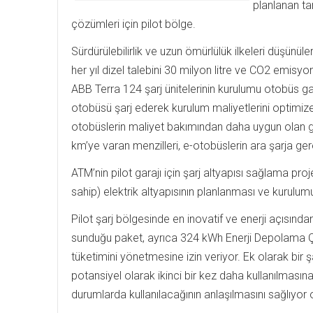
planlanan ta
çözümleri için pilot bölge.
Sürdürülebilirlik ve uzun ömürlülük ilkeleri düşünü
her yıl dizel talebini 30 milyon litre ve CO2 emis
ABB Terra 124 şarj ünitelerinin kurulumu otobüs garaj
otobüsü şarj ederek kurulum maliyetlerini optimize
otobüslerin maliyet bakımından daha uygun olan g
km’ye varan menzilleri, e-otobüslerin ara şarja ge
ATM’nin pilot garajı için şarj altyapısı sağlama pr
sahip) elektrik altyapısının planlanması ve kurulu
Pilot şarj bölgesinde en inovatif ve enerji açısınd
sunduğu paket, ayrıca 324 kWh Enerji Depolama 
tüketimini yönetmesine izin veriyor. Ek olarak bir şarj
potansiyel olarak ikinci bir kez daha kullanılmasına
durumlarda kullanılacağının anlaşılmasını sağlıyor 