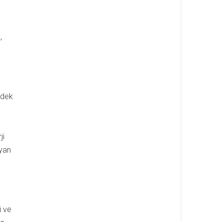
,
 dek
ji
ayan
i ve