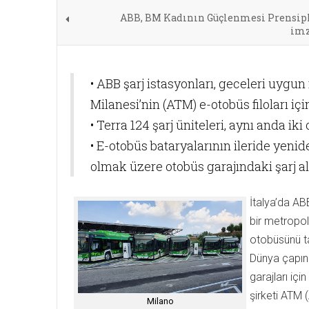
ABB, BM Kadının Güçlenmesi Prensip
imz
• ABB şarj istasyonları, geceleri uygun
Milanesi’nin (ATM) e-otobüs filoları iç
• Terra 124 şarj üniteleri, aynı anda iki
• E-otobüs bataryalarının ileride yeni
olmak üzere otobüs garajındaki şarj 
İtalya’da ABB
bir metropol
otobüsünü ta
Dünya çapınd
garajları iç
şirketi ATM (
Milano