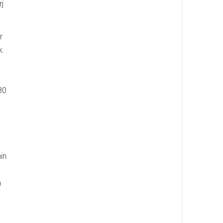
rj
r
k.
80
in
n