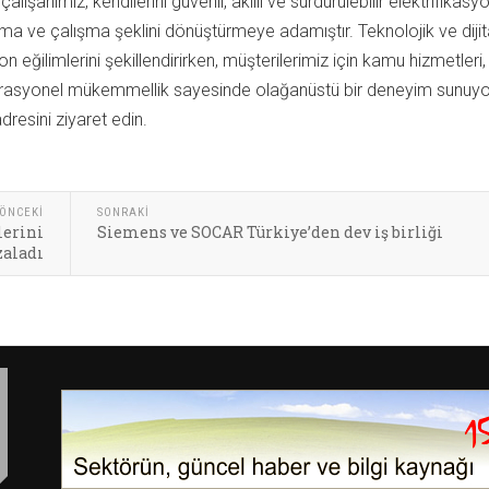
lışanımız, kendilerini güvenli, akıllı ve sürdürülebilir elektrifikasy
ma ve çalışma şeklini dönüştürmeye adamıştır. Teknolojik ve dijit
n eğilimlerini şekillendirirken, müşterilerimiz için kamu hizmetleri,
 operasyonel mükemmellik sayesinde olağanüstü bir deneyim sunuyo
dresini ziyaret edin.
ÖNCEKI
SONRAKI
lerini
Siemens ve SOCAR Türkiye’den dev iş birliği
aladı