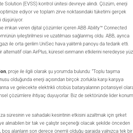
Solution (EVSS) kontrol ünitesi devreye alındı. Çözüm, enerji
ni optimize ediyor ve toplam zirve noktasındaki tüketimi gerçek
i düşürüyor.
ime imkan veren dijital çözümler içeren ABB Ability™ Connected
mrünün iyileştirilmesi ve uzatılması sağlanmış oldu. ABB, ayrıca
gazı ile orta gerilim UniSec hava yalıtımlı panoyu da tedarik etti.
 alternatif olan AirPlus, küresel ısınmanın etkilerini neredeyse yü
lon
, proje ile ilgili olarak şu yorumda bulundu: “Toplu taşıma
konusu olduğunda enerji açısından birçok zorlukla karşı karşıya
larına ve gelecekte elektrikli otobüs bataryalarının potansiyel olar
tünsel çözümlere ihtiyaç duyuyorlar. Biz de sektöründe lider konu
 süresinin ve sahadaki kesintinin etkisini azaltmak için şirket
eye alınabilen bir tak ve çalıştır seçeneği olacak şekilde önceden
 boş alanların son derece önemli olduğu garajda yalnızca tek bir