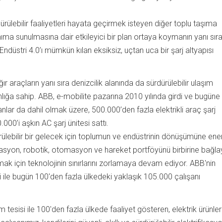
dürülebilir faaliyetleri hayata geçirmek isteyen diğer toplu taşıma
ıma sunulmasına dair etkileyici bir plan ortaya koymanın yanı sıra
 Endüstri 4.0’ı mümkün kılan eksiksiz, uçtan uca bir şarj altyapısı
ağır araçların yanı sıra denizcilik alanında da sürdürülebilir ulaşım
lığa sahip. ABB, e-mobilite pazarına 2010 yılında girdi ve bugüne
nlar da dahil olmak üzere, 500.000’den fazla elektrikli araç şarj
.000’i aşkın AC şarj ünitesi sattı.
lebilir bir gelecek için toplumun ve endüstrinin dönüşümüne ener
ifikasyon, robotik, otomasyon ve hareket portföyünü birbirine bağl
mak için teknolojinin sınırlarını zorlamaya devam ediyor. ABB'nin
ile bugün 100'den fazla ülkedeki yaklaşık 105.000 çalışanı
m tesisi ile 100'den fazla ülkede faaliyet gösteren, elektrik ürünler