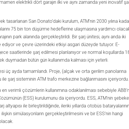
mamen elektrikli dört garajın ilki ve aynı zamanda yeni inovatif şa
lerek tasarlanan San Donato’daki kurulum, ATM’nin 2030 yılına kada
yonlarını 75 bin ton düşürme hedeflerine ulaşmasına yardımcı olaca
ının park alanında gerçekleştirildi. Bir şarj ünitesi, aynı anda iki
 ediyor ve çevre üzerindeki etkiyi asgari düzeyde tutuyor. E-
ece saatlerinde şarj edilmesi planlanıyor ve normal koşullarda 1
rek duymadan bütün gün kullanımda kalması için yeterli.
ojesi üç ayda tamamlandı. Proje, (alçak ve orta gerilim panolarına
mu ile şarj sisteminin ATM trafo merkezine bağlanmasını içeriyordu.
an en verimli çözümlerin kullanımına odaklanılması sebebiyle ABB’n
Çözümünün (ESS) kurulumunu da içeriyordu. ESS, ATM’nin şebeke
 altyapısı ile birleştirildiğinde, ileriki yıllarda otobüs bataryalarını
 ilişkin simülasyonların gerçekleştirilmesini ve bir ESS’nin hangi
olacak.