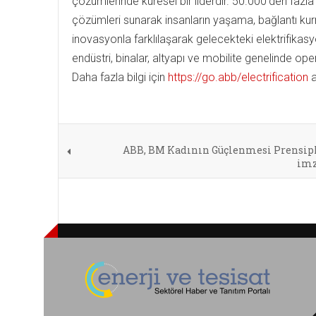
çözümlerinde küresel bir liderdir. 50.000'den fazla ça
çözümleri sunarak insanların yaşama, bağlantı kur
inovasyonla farklılaşarak gelecekteki elektrifikasyo
endüstri, binalar, altyapı ve mobilite genelinde
Daha fazla bilgi için
https://go.abb/electrification
a
ABB, BM Kadının Güçlenmesi Prensip
imz