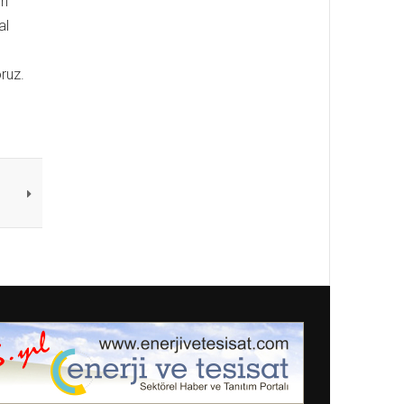
on
al
ruz.