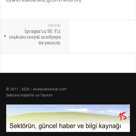
ÖNCEKI
İpragaz’ın 50. Yıl
coşkusu sosyal medyaya
da yansıdı
© 2011 - 2026 • enerjivetesisat.com
Sektörel Haberler ve Tanıtım