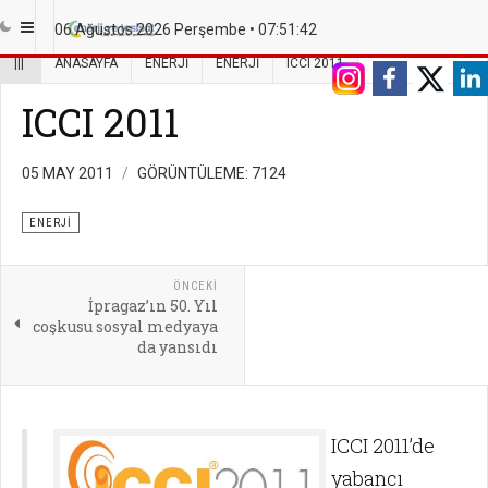
06 Ağustos 2026 Perşembe •
07:51:42
|||
ANASAYFA
ENERJI
ENERJI
ICCI 2011
ICCI 2011
05 MAY 2011
GÖRÜNTÜLEME: 7124
ENERJI
ÖNCEKI
İpragaz’ın 50. Yıl
coşkusu sosyal medyaya
da yansıdı
ICCI 2011’de
yabancı