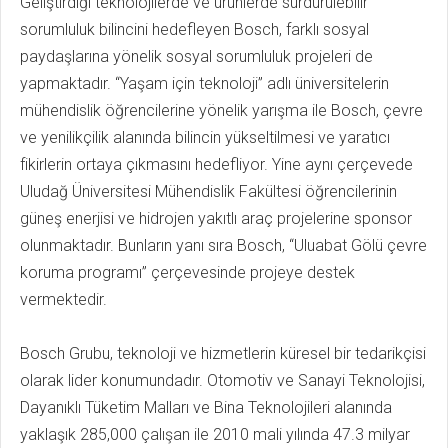
Geliştirdiği teknolojilerde ve ürünlerde sürdürülebilir
sorumluluk bilincini hedefleyen Bosch, farklı sosyal
paydaşlarına yönelik sosyal sorumluluk projeleri de
yapmaktadır. “Yaşam için teknoloji” adlı üniversitelerin
mühendislik öğrencilerine yönelik yarışma ile Bosch, çevre
ve yenilikçilik alanında bilincin yükseltilmesi ve yaratıcı
fikirlerin ortaya çıkmasını hedefliyor. Yine aynı çerçevede
Uludağ Üniversitesi Mühendislik Fakültesi öğrencilerinin
güneş enerjisi ve hidrojen yakıtlı araç projelerine sponsor
olunmaktadır. Bunların yanı sıra Bosch, “Uluabat Gölü çevre
koruma programı” çerçevesinde projeye destek
vermektedir.
Bosch Grubu, teknoloji ve hizmetlerin küresel bir tedarikçisi
olarak lider konumundadır. Otomotiv ve Sanayi Teknolojisi,
Dayanıklı Tüketim Malları ve Bina Teknolojileri alanında
yaklaşık 285,000 çalışan ile 2010 mali yılında 47.3 milyar