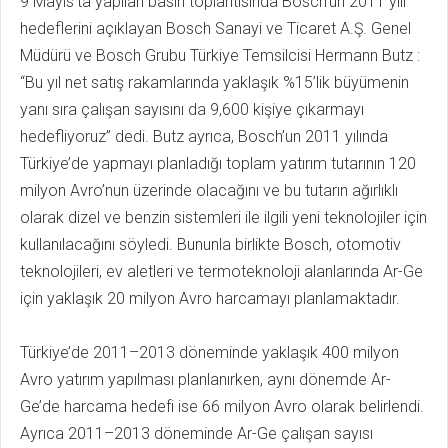
9 Mayıs’ta yapılan basın toplantısında Bosch’un 2011 yılı
hedeflerini açıklayan Bosch Sanayi ve Ticaret A.Ş. Genel
Müdürü ve Bosch Grubu Türkiye Temsilcisi Hermann Butz :
“Bu yıl net satış rakamlarında yaklaşık %15’lik büyümenin
yanı sıra çalışan sayısını da 9,600 kişiye çıkarmayı
hedefliyoruz” dedi. Butz ayrıca, Bosch’un 2011 yılında
Türkiye’de yapmayı planladığı toplam yatırım tutarının 120
milyon Avro’nun üzerinde olacağını ve bu tutarın ağırlıklı
olarak dizel ve benzin sistemleri ile ilgili yeni teknolojiler için
kullanılacağını söyledi. Bununla birlikte Bosch, otomotiv
teknolojileri, ev aletleri ve termoteknoloji alanlarında Ar-Ge
için yaklaşık 20 milyon Avro harcamayı planlamaktadır.
Türkiye’de 2011–2013 döneminde yaklaşık 400 milyon
Avro yatırım yapılması planlanırken, aynı dönemde Ar-
Ge’de harcama hedefi ise 66 milyon Avro olarak belirlendi.
Ayrıca 2011–2013 döneminde Ar-Ge çalışan sayısı