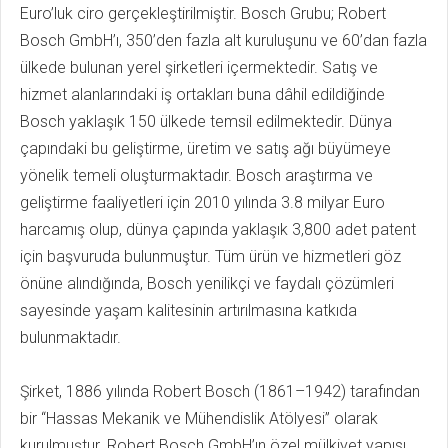
Euro’luk ciro gerçekleştirilmiştir. Bosch Grubu; Robert
Bosch GmbH’ı, 350’den fazla alt kuruluşunu ve 60’dan fazla
ülkede bulunan yerel şirketleri içermektedir. Satış ve
hizmet alanlarındaki iş ortakları buna dâhil edildiğinde
Bosch yaklaşık 150 ülkede temsil edilmektedir. Dünya
çapındaki bu geliştirme, üretim ve satış ağı büyümeye
yönelik temeli oluşturmaktadır. Bosch araştırma ve
geliştirme faaliyetleri için 2010 yılında 3.8 milyar Euro
harcamış olup, dünya çapında yaklaşık 3,800 adet patent
için başvuruda bulunmuştur. Tüm ürün ve hizmetleri göz
önüne alındığında, Bosch yenilikçi ve faydalı çözümleri
sayesinde yaşam kalitesinin artırılmasına katkıda
bulunmaktadır.
Şirket, 1886 yılında Robert Bosch (1861–1942) tarafından
bir “Hassas Mekanik ve Mühendislik Atölyesi” olarak
kurulmuştur. Robert Bosch GmbH’ın özel mülkiyet yapısı