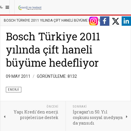
|||
ANASAYFA
ENERJI
ENERJI
BOSCH TÜRKIYE 2011 YILINDA ÇIFT HANELI BÜYÜME HEDEFLIYOR
Bosch Türkiye 2011
yılında çift haneli
büyüme hedefliyor
09 MAY 2011
GÖRÜNTÜLEME: 8132
ENERJI
ÖNCEKI
SONRAKI
Yapı Kredi'den enerji
İpragaz’ın 50. Yıl
projelerine destek
coşkusu sosyal medyaya
da yansıdı