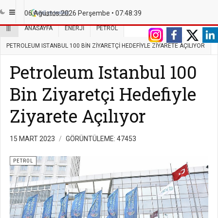
06 Ağustos 2026 Perşembe •
07:48:40
|||
ANASAYFA
ENERJI
PETROL
PETROLEUM ISTANBUL 100 BIN ZIYARETÇI HEDEFIYLE ZIYARETE AÇILIYOR
Petroleum Istanbul 100
Bin Ziyaretçi Hedefiyle
Ziyarete Açılıyor
15 MART 2023
GÖRÜNTÜLEME: 47453
PETROL