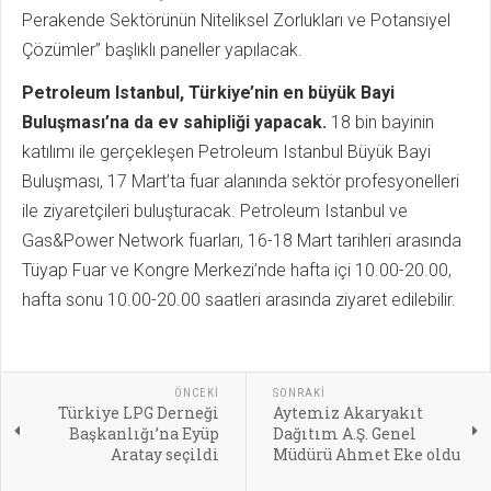
Perakende Sektörünün Niteliksel Zorlukları ve Potansiyel
Çözümler” başlıklı paneller yapılacak.
Petroleum Istanbul, Türkiye’nin en büyük Bayi
Buluşması’na da ev sahipliği yapacak.
18 bin bayinin
katılımı ile gerçekleşen Petroleum Istanbul Büyük Bayi
Buluşması, 17 Mart’ta fuar alanında sektör profesyonelleri
ile ziyaretçileri buluşturacak. Petroleum Istanbul ve
Gas&Power Network fuarları, 16-18 Mart tarihleri arasında
Tüyap Fuar ve Kongre Merkezi’nde hafta içi 10.00-20.00,
hafta sonu 10.00-20.00 saatleri arasında ziyaret edilebilir.
ÖNCEKI
SONRAKI
Türkiye LPG Derneği
Aytemiz Akaryakıt
Başkanlığı’na Eyüp
Dağıtım A.Ş. Genel
Aratay seçildi
Müdürü Ahmet Eke oldu