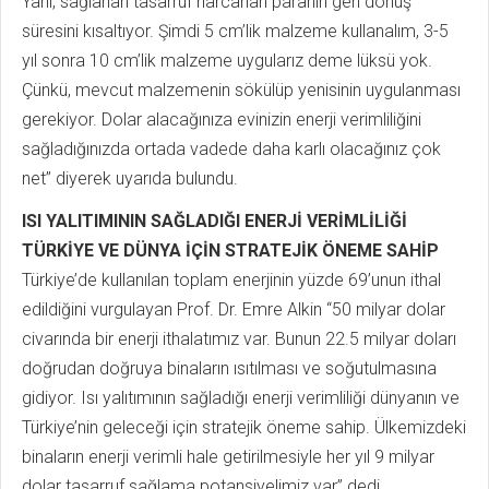
Yani, sağlanan tasarruf harcanan paranın geri dönüş
süresini kısaltıyor. Şimdi 5 cm’lik malzeme kullanalım, 3-5
yıl sonra 10 cm’lik malzeme uygularız deme lüksü yok.
Çünkü, mevcut malzemenin sökülüp yenisinin uygulanması
gerekiyor. Dolar alacağınıza evinizin enerji verimliliğini
sağladığınızda ortada vadede daha karlı olacağınız çok
net” diyerek uyarıda bulundu.
ISI YALITIMININ SAĞLADIĞI ENERJİ VERİMLİLİĞİ
TÜRKİYE VE DÜNYA İÇİN STRATEJİK ÖNEME SAHİP
Türkiye’de kullanılan toplam enerjinin yüzde 69’unun ithal
edildiğini vurgulayan Prof. Dr. Emre Alkin “50 milyar dolar
civarında bir enerji ithalatımız var. Bunun 22.5 milyar doları
doğrudan doğruya binaların ısıtılması ve soğutulmasına
gidiyor. Isı yalıtımının sağladığı enerji verimliliği dünyanın ve
Türkiye’nin geleceği için stratejik öneme sahip. Ülkemizdeki
binaların enerji verimli hale getirilmesiyle her yıl 9 milyar
dolar tasarruf sağlama potansiyelimiz var” dedi.