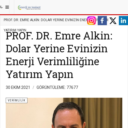
|||
ANASAYFA
ENERJI
VERIMLILIK
PROF. DR. EMRE ALKIN: DOLAR YERINE EVINIZIN ENERJI VERIMLILIĞINE
YATIRIM YAPIN
PROF. DR. Emre Alkin:
Dolar Yerine Evinizin
Enerji Verimliliğine
Yatırım Yapın
30 EKIM 2021
GÖRÜNTÜLEME: 77677
VERIMLILIK