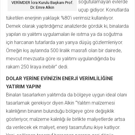
soğutulamayan evlerde
VERİMDER İcra Kurulu Başkanı Prof.
Dr. Emre Alkin
uçup gidiyor. Konutlarda
tüketilen enerjinin yaklaşık %80’i verimsiz kullanılıyor.
Dernek olarak yaptırdığımız analizlerde gördük ki, binalarda
yapılan ısı yalıtımı uygulamaları ile ısıtma ya da soğutma
için harcanan tutarlarda yarı yarıya düşüş gözlemleniyor.
Örneğin kış aylarında 500 liralık masrafı olan bir dairede,
mevcut mevzuata göre ısı yalıtımı uygulandığında bu
rakam 250 liraya inebilir” dedi.
DOLAR YERİNE EVİNİZİN ENERJİ VERİMLİLİĞİNE
YATIRIM YAPIN!
Binaları tasarlarken yalıtımda da bölgeye uygun ideal olanı
tasarlamak gerekiyor diyen Alkin “Yalıtım malzemesi
kalınlığının binanın bulunduğu bölgeye göre değişiklik
gösteriyor, malzeme kalınlığı ile birlikte maliyetlerde artsa
da verilecek ek maliyet, enerji tasarrufunu ikiye katlıyor.