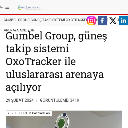
|||
ANASAYFA
ENERJI
YENILENEBILIR KAYNAKLAR
GUMBEL GROUP, GÜNEŞ TAKIP SISTEMI OXOTRACKER ILE ULUSLARARASI
ARENAYA AÇILIYOR
Gumbel Group, güneş
takip sistemi
OxoTracker ile
uluslararası arenaya
açılıyor
29 ŞUBAT 2024
GÖRÜNTÜLEME: 3419
YENILENEBILIR KAYNAKLAR