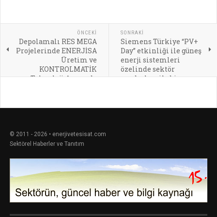
ÖNCEKI
SONRAKI
Depolamalı RES MEGA
Siemens Türkiye “PV+
Projelerinde ENERJİSA
Day” etkinliği ile güneş
Üretim ve
enerji sistemleri
KONTROLMATİK
özelinde sektör
Teknoloji Arasında
paydaşları ile bir araya
İşbirliği
geldi
© 2011 - 2026 • enerjivetesisat.com
Sektörel Haberler ve Tanıtım