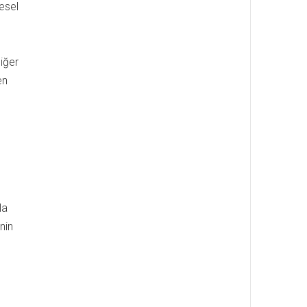
esel
diğer
en
la
nin