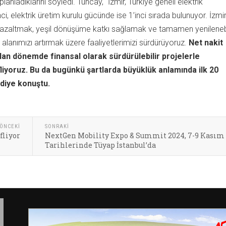
nladıklarını söyledi. Tuncay, “İzmir, Türkiye geneli elektrik
i, elektrik üretim kurulu gücünde ise 1’inci sırada bulunuyor. İzmir
ığı azaltmak, yeşil dönüşüme katkı sağlamak ve tamamen yenilenebi
ki alanımızı artırmak üzere faaliyetlerimizi sürdürüyoruz.
Net nakit
lan dönemde finansal olarak sürdürülebilir projelerle
iyoruz. Bu da bugünkü şartlarda büyüklük anlamında ilk 20
 diye konuştu.
ÖNCEKI
SONRAKI
fliyor
NextGen Mobility Expo & Summit 2024, 7-9 Kasım
Tarihlerinde Tüyap İstanbul’da