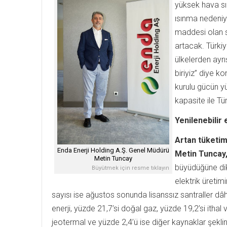
yüksek hava sıc
ısınma nedeniy
maddesi olan 
artacak. Türkiy
ülkelerden ayrı
biriyiz” diye 
kurulu gücün yü
kapasite ile Tü
Yenilenebilir 
Artan tüketimi
Enda Enerji Holding A.Ş. Genel Müdürü
Metin Tuncay
Metin Tuncay
büyüdüğüne dikk
Büyütmek için resme tıklayın
elektrik üretim
sayısı ise ağustos sonunda lisanssız santraller dâh
enerji, yüzde 21,7’si doğal gaz, yüzde 19,2’si ithal 
jeotermal ve yüzde 2,4’ü ise diğer kaynaklar şeklind