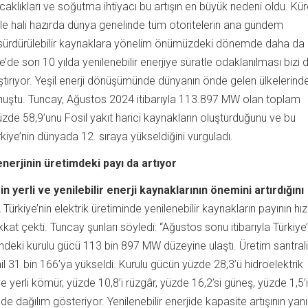
aklıkları ve soğutma ihtiyacı bu artışın en büyük nedeni oldu. Kür
le hali hazırda dünya genelinde tüm otoritelerin ana gündem
sürdürülebilir kaynaklara yönelim önümüzdeki dönemde daha da
e’de son 10 yılda yenilenebilir enerjiye süratle odaklanılması bizi 
ştırıyor. Yeşil enerji dönüşümünde dünyanın önde gelen ülkelerind
konuştu. Tuncay, Ağustos 2024 itibarıyla 113.897 MW olan toplam
zde 58,9’unu Fosil yakıt harici kaynakların oluşturduğunu ve bu
rkiye’nin dünyada 12. sıraya yükseldiğini vurguladı.
enerjinin üretimdeki payı da artıyor
n yerli ve yenilebilir enerji kaynaklarının önemini artırdığını
,
Türkiye’nin elektrik üretiminde yenilenebilir kaynakların payının hız
at çekti. Tuncay şunları söyledi: “Ağustos sonu itibarıyla Türkiye’
indeki kurulu gücü 113 bin 897 MW düzeyine ulaştı. Üretim santrali
il 31 bin 166’ya yükseldi. Kurulu gücün yüzde 28,3’ü hidroelektrik
ve yerli kömür, yüzde 10,8’i rüzgâr, yüzde 16,2’si güneş, yüzde 1,5’i
e dağılım gösteriyor. Yenilenebilir enerjide kapasite artışının yanı