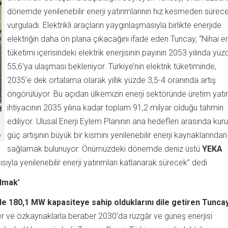
dönemde yenilenebilir enerji yatırımlarının hız kesmeden sürece
vurguladı. Elektrikli araçların yaygınlaşmasıyla birlikte enerjide
elektriğin daha ön plana çıkacağını ifade eden Tuncay, “Nihai en
tüketimi içerisindeki elektrik enerjisinin payının 2053 yılında yüz
55,6’ya ulaşması bekleniyor. Türkiye’nin elektrik tüketiminde,
2035’e dek ortalama olarak yıllık yüzde 3,5-4 oranında artış
öngörülüyor. Bu açıdan ülkemizin enerji sektöründe üretim yatır
ihtiyacının 2035 yılına kadar toplam 91,2 milyar olduğu tahmin
ediliyor. Ulusal Enerji Eylem Planının ana hedefleri arasında kuru
güç artışının büyük bir kısmını yenilenebilir enerji kaynaklarından
n
sağlamak bulunuyor. Önümüzdeki dönemde deniz üstü
YEKA
ısıyla yenilenebilir enerji yatırımları katlanarak sürecek” dedi.
almak’
ide 180,1 MW kapasiteye sahip olduklarını dile getiren Tuncay
irler ve özkaynaklarla beraber 2030’da rüzgâr ve güneş enerjisi