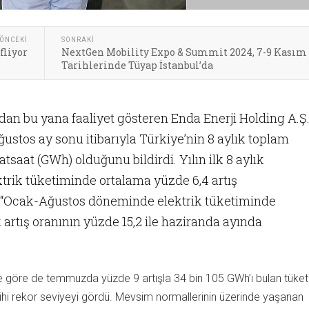
ÖNCEKI
SONRAKI
fliyor
NextGen Mobility Expo & Summit 2024, 7-9 Kasım
Tarihlerinde Tüyap İstanbul’da
ından bu yana faaliyet gösteren Enda Enerji Holding A.Ş
stos ay sonu itibarıyla Türkiye’nin 8 aylık toplam
tsaat (GWh) olduğunu bildirdi. Yılın ilk 8 aylık
ktrik tüketiminde ortalama yüzde 6,4 artış
, “Ocak-Ağustos döneminde elektrik tüketiminde
artış oranının yüzde 15,2 ile haziranda ayında
ne göre de temmuzda yüzde 9 artışla 34 bin 105 GWh’ı bulan tüke
rihi rekor seviyeyi gördü. Mevsim normallerinin üzerinde yaşanan