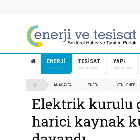
ENERJI
TESISAT
YAPI
Anasayfa
Anasayfa
Anasayfa
|||
ANASAYFA
ENERJI
YENILENEBIL
Elektrik kurulu 
harici kaynak k
dayandı