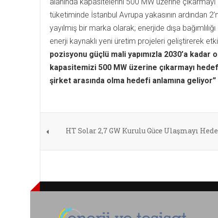
alanında kapasitelerini 500 MW üzerine çıkarmayı pla
tüketiminde İstanbul Avrupa yakasının ardından 2’nc
yayılmış bir marka olarak; enerjide dışa bağımlıl
enerji kaynaklı yeni üretim projeleri geliştirerek et
pozisyonu güçlü mali yapımızla 2030’a kadar o
kapasitemizi 500 MW üzerine çıkarmayı hedefl
şirket arasında olma hedefi anlamına geliyor”
HT Solar 2,7 GW Kurulu Güce Ulaşmayı Hede