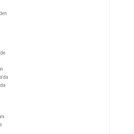
nden
ade
ın
pa’da
ada
nı
de
i