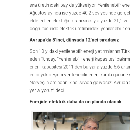
sıra üretimdeki pay da yükseliyor. Yenilenebilir e
Ağustos ayında ise yüzde 40,2 seviyesinde gerçek
elde edilen elektriğin oranı sırasıyla yüzde 21,1 v
doğrultusunda elektrik üretimindeki yenilenebilir e
Avrupa’da 5’inci, dünyada 12’nci sıradayız
Son 10 yıldaki yenilenebilir enerji yatırımlarının Tü
eden Tuncay, “Yenilenebilir enerji kapasitesi bakı
enerji kapasitesi 2011'den bu yana yüzde 6,6 artar
en büyük beşinci yenilenebilir enerji kurulu gücüne
Norveç'in ardından ikinci sırada geliyoruz. Avrupa'd
yer alıyoruz” dedi.
Enerjide elektrik daha da ön planda olacak