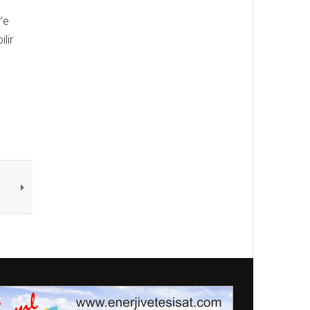
’e
lir