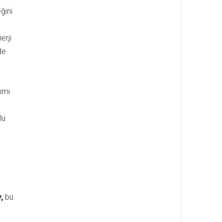
ğini
erji
de
ımı
lu
,
bu