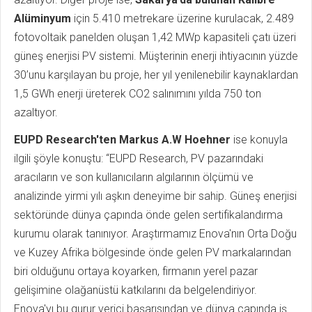
Alüminyum
için 5.410 metrekare üzerine kurulacak, 2.489
fotovoltaik panelden oluşan 1,42 MWp kapasiteli çatı üzeri
güneş enerjisi PV sistemi. Müşterinin enerji ihtiyacının yüzde
30’unu karşılayan bu proje, her yıl yenilenebilir kaynaklardan
1,5 GWh enerji üreterek CO2 salınımını yılda 750 ton
azaltıyor.
EUPD Research'ten Markus A.W Hoehner
ise konuyla
ilgili şöyle konuştu: “EUPD Research, PV pazarındaki
aracıların ve son kullanıcıların algılarının ölçümü ve
analizinde yirmi yılı aşkın deneyime bir sahip. Güneş enerjisi
sektöründe dünya çapında önde gelen sertifikalandırma
kurumu olarak tanınıyor. Araştırmamız Enova'nın Orta Doğu
ve Kuzey Afrika bölgesinde önde gelen PV markalarından
biri olduğunu ortaya koyarken, firmanın yerel pazar
gelişimine olağanüstü katkılarını da belgelendiriyor.
Enova'yı bu gurur verici başarısından ve dünya çapında iş