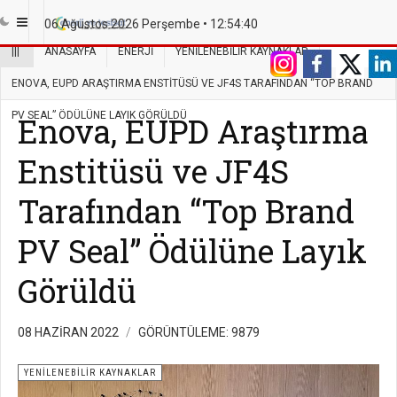
06 Ağustos 2026 Perşembe •
12:54:41
|||
ANASAYFA
ENERJI
YENILENEBILIR KAYNAKLAR
ENOVA, EUPD ARAŞTIRMA ENSTITÜSÜ VE JF4S TARAFINDAN “TOP BRAND
PV SEAL” ÖDÜLÜNE LAYIK GÖRÜLDÜ
Enova, EUPD Araştırma
Enstitüsü ve JF4S
Tarafından “Top Brand
PV Seal” Ödülüne Layık
Görüldü
08 HAZIRAN 2022
GÖRÜNTÜLEME: 9879
YENILENEBILIR KAYNAKLAR