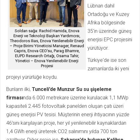
Lübnan dahil
Ortadoğu ve Kuzey
Afrika bölgesinde
35'in üzerinde güneş
Soldan sağa: Rachid Hamida, Enova
Enerji ve Teknoloji Başkan Yardımcısı,
enerjisi EPC projesini
Theodoros Ilias, Enova Yenilenebilir Enerji
– Proje Birimi Yöneticisi Manager, Renaud
yürütüyor.
Capris, Enova CEO’su, Parag Bhamre,
EUPD Research Ortağı, Osama Tahir,
Türkiye'de ise son
Yönetici – Enova Yenilenebilir Enerji
Projesi
zamanlarda iki yeni
projeyi yürürlüğe koydu.
Bunların ilki,
Tunceli’de Munzur Su su şişeleme
firması
nda 6.000 metrekare üzerine kurulacak 1,1 MWp
kapasiteli 2.445 fotovoltaik panelden oluşan çatı üzeri
güneş enerjisi PV tesisi. Müşterinin enerji ihtiyacının yüzde
46’sını karşılayan proje, her yıl yenilenebilir kaynaklardan
1,4 GWh enerji üreterek CO2 salınımını yılda 700 ton
azaltıyor. Diğer proje ise,
Sakarya’da bulunan Kalibre