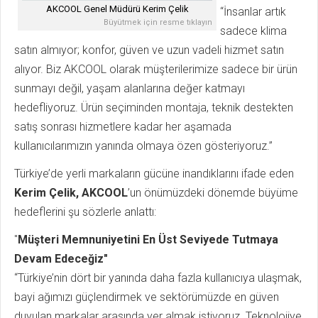
AKCOOL Genel Müdürü Kerim Çelik
“İnsanlar artık
Büyütmek için resme tıklayın
sadece klima
satın almıyor; konfor, güven ve uzun vadeli hizmet satın
alıyor. Biz AKCOOL olarak müşterilerimize sadece bir ürün
sunmayı değil, yaşam alanlarına değer katmayı
hedefliyoruz. Ürün seçiminden montaja, teknik destekten
satış sonrası hizmetlere kadar her aşamada
kullanıcılarımızın yanında olmaya özen gösteriyoruz.”
Türkiye’de yerli markaların gücüne inandıklarını ifade eden
Kerim Çelik,
AKCOOL
’un önümüzdeki dönemde büyüme
hedeflerini şu sözlerle anlattı:
"
Müşteri Memnuniyetini En Üst Seviyede Tutmaya
Devam Edeceğiz"
“Türkiye’nin dört bir yanında daha fazla kullanıcıya ulaşmak,
bayi ağımızı güçlendirmek ve sektörümüzde en güven
duyulan markalar arasında yer almak istiyoruz. Teknolojiye