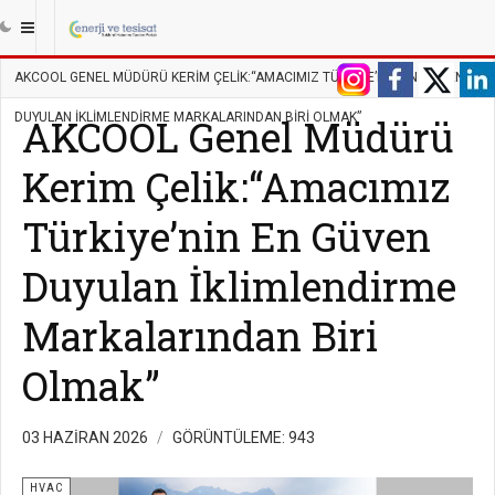
|||
ANASAYFA
TESISAT
HVAC
AKCOOL GENEL MÜDÜRÜ KERIM ÇELIK:“AMACIMIZ TÜRKIYE’NIN EN GÜVEN
DUYULAN İKLIMLENDIRME MARKALARINDAN BIRI OLMAK”
AKCOOL Genel Müdürü
Kerim Çelik:“Amacımız
Türkiye’nin En Güven
Duyulan İklimlendirme
Markalarından Biri
Olmak”
03 HAZIRAN 2026
GÖRÜNTÜLEME: 943
HVAC