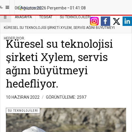
06 Ağustos 2026 Perşembe •
01:41:08
|||
ANASAYFA
TESISAT
SU TEKNOLOJILERI
KÜRESEL SU TEKNOLOJISI ŞIRKETI XYLEM, SERVIS AĞINI BÜYÜTMEYI
HEDEFLIYOR.
Küresel su teknolojisi
şirketi Xylem, servis
ağını büyütmeyi
hedefliyor.
10 HAZIRAN 2022
GÖRÜNTÜLEME: 2597
SU TEKNOLOJILERI