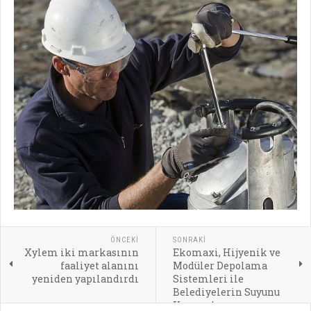
ÖNCEKI
SONRAKI
Xylem iki markasının
Ekomaxi, Hijyenik ve
faaliyet alanını
Modüler Depolama
yeniden yapılandırdı
Sistemleri ile
Belediyelerin Suyunu
Koruyor!