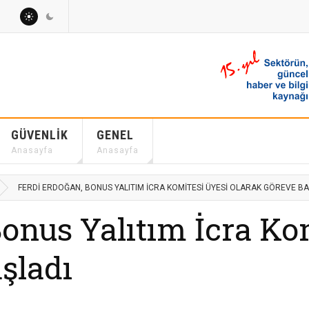
GÜVENLIK
GENEL
Anasayfa
Anasayfa
FERDI ERDOĞAN, BONUS YALITIM İCRA KOMITESI ÜYESI OLARAK GÖREVE BA
Bonus Yalıtım İcra Ko
şladı