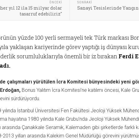
ÖNCEKI
SONRAKI
er yıl 12 ila 15 milyar dolar
Sanayi Tesislerinde Yangın
tasarruf edebiliriz"
ünün yüzde 100 yerli sermayeli tek Türk markası Bonus
 yıla yaklaşan kariyerinde görev yaptığı iş dünyası kur
derlik sorumluluklarıyla önemli bir iz bırakan
Ferdi E
adı.
nde çalışmaları yürütülen İcra Komitesi bünyesindeki yeni gö
 Erdoğan,
Bonus Yalıtım İcra Komitesi’ne katılımı öncesi, Kale G
revini sürdürüyordu.
 yılında İstanbul Üniversitesi Fen Fakültesi Jeoloji Yüksek Mühe
şma hayatına 1980 yılında Kale Grubu’nda Jeoloji Yüksek Mühend
arı arasında Çanakkale Seramik, Kalemaden gibi şirketlerde farklı
-2013 yılları arasında Kalekim Genel Müdürlüğü görevini yürütmüş