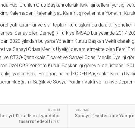
ında Yapı Ürünleri Grup Başkanı olarak farklı şirketlerin yurt içi v
kim, Kalemaden, Kalenakliyat, Kalefrit şirketlerinde Yönetim Kurul
örel çatı kurumlar ve sivil toplum kuruluşlarında da aktif yöneticil
emesi Sanayicileri Derneği / Türkiye İMSAD bünyesinde 2017-202
ndan 2020 yılından bu yana Yönetim Kurulu Başkan Vekili olarak
ret ve Sanayi Odası Meclis Üyeliği devam etmekte olan Ferdi E
ı ve ÇTSO-Çanakkale Ticaret ve Sanayi Odası Meclis Üyeliği görev
ron Özel OBS Yönetim Kurulu Başkanlığı görevini de üstlendi. 201
anlığı yapan Ferdi Erdoğan, halen İZODER Başkanlar Kurulu Üyeliği
seramik Eğitim, Sağlık ve Sosyal Yardım Vakfı ve Türkiye Deprem V
ÖNCEKI
SONRAKI
er yıl 12 ila 15 milyar dolar
Sanayi Tesislerinde Yangın
tasarruf edebiliriz"