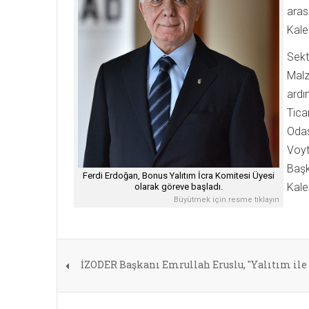
aras
Kale
Sekt
Malz
ardı
Tica
Odas
Voyt
Başk
Ferdi Erdoğan, Bonus Yalıtım İcra Komitesi Üyesi
Kale
olarak göreve başladı.
Büyütmek için resme tıklayın
İZODER Başkanı Emrullah Eruslu, "Yalıtım ile h