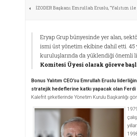
İZODER Başkanı Emrullah Eruslu, "Yalıtım ile h
Eryap Grup bünyesinde yer alan, sektör
ismi üst yönetim ekibine dahil etti. 45
kuruluşlarında da yüklendiği önemli li
Komitesi Üyesi olarak göreve başl
Bonus Yalıtım CEO’su Emrullah Eruslu liderliği
stratejik hedeflerine katkı yapacak olan Ferdi
Kalefrit şirketlerinde Yönetim Kurulu Başkanlığı gö
1979
çalı
yıll
1998