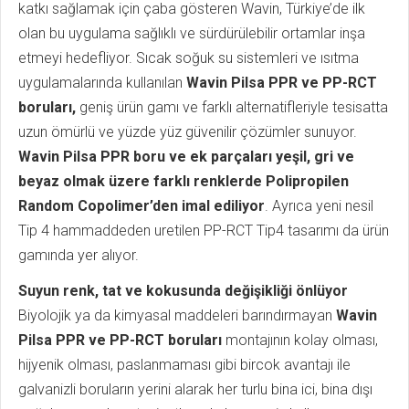
katkı sağlamak için çaba gösteren Wavin, Türkiye’de ilk
olan bu uygulama sağlıklı ve sürdürülebilir ortamlar inşa
etmeyi hedefliyor. Sıcak soğuk su sistemleri ve ısıtma
uygulamalarında kullanılan
Wavin Pilsa PPR ve PP-RCT
boruları,
geniş ürün gamı ve farklı alternatifleriyle tesisatta
uzun ömürlü ve yüzde yüz güvenilir çözümler sunuyor.
Wavin Pilsa PPR boru ve ek parçaları yeşil, gri ve
beyaz olmak üzere farklı renklerde Polipropilen
Random Copolimer’den imal ediliyor
. Ayrıca yeni nesil
Tip 4 hammaddeden uretilen PP-RCT Tip4 tasarımı da ürün
gamında yer alıyor.
Suyun renk, tat ve kokusunda değişikliği önlüyor
Biyolojik ya da kimyasal maddeleri barındırmayan
Wavin
Pilsa PPR ve PP-RCT boruları
montajının kolay olması,
hijyenik olması, paslanmaması gibi bircok avantajı ile
galvanizli boruların yerini alarak her turlu bina ici, bina dışı