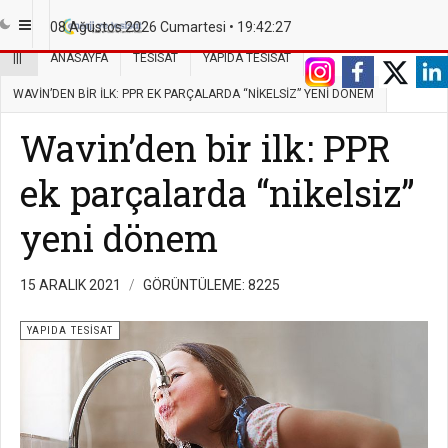
08 Ağustos 2026 Cumartesi •
19:42:27
|||
ANASAYFA
TESISAT
YAPIDA TESISAT
WAVIN’DEN BIR ILK: PPR EK PARÇALARDA “NIKELSIZ” YENI DÖNEM
Wavin’den bir ilk: PPR
ek parçalarda “nikelsiz”
yeni dönem
15 ARALIK 2021
GÖRÜNTÜLEME: 8225
YAPIDA TESISAT