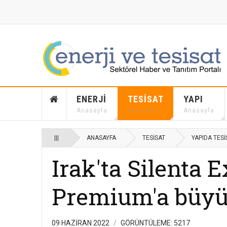
ENERJI
TESISAT
YAPI
Anasayfa
Anasayfa
Anasayfa
|||
ANASAYFA
TESISAT
YAPIDA TESI
Irak'ta Silenta 
Premium'a büyük
09 HAZIRAN 2022
GÖRÜNTÜLEME: 5217