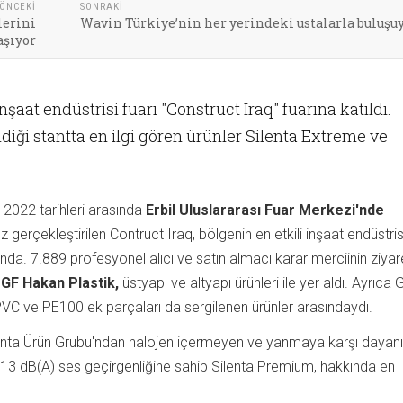
ÖNCEKI
SONRAKI
lerini
Wavin Türkiye’nin her yerindeki ustalarla buluşu
aşıyor
inşaat endüstrisi fuarı "Construct Iraq" fuarına katıldı.
ndiği stantta en ilgi gören ürünler Silenta Extreme ve
2022 tarihleri arasında
Erbil Uluslararası Fuar Merkezi'nde
 gerçekleştirilen Contruct Iraq, bölgenin en etkili inşaat endüstris
nda. 7.889 profesyonel alıcı ve satın almacı karar merciinin ziyar
GF Hakan Plastik,
üstyapı ve altyapı ürünleri ile yer aldı. Ayrıca 
PVC ve PE100 ek parçaları da sergilenen ürünler arasındaydı.
lenta Ürün Grubu'ndan halojen içermeyen ve yanmaya karşı dayanık
e 13 dB(A) ses geçirgenliğine sahip Silenta Premium, hakkında en