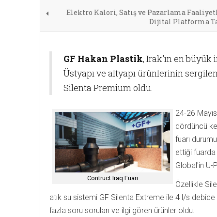
Elektro Kalori, Satış ve Pazarlama Faaliyet
Dijital Platforma T
GF Hakan Plastik
, Irak'ın en büyük 
Üstyapı ve altyapı ürünlerinin sergile
Silenta Premium oldu.
24-26 Mayıs 
dördüncü kez
fuarı durumu
ettiği fuarda
Global'in U-
Contruct Iraq Fuarı
Özellikle Si
atık su sistemi GF Silenta Extreme ile 4 l/s debid
fazla soru sorulan ve ilgi gören ürünler oldu.