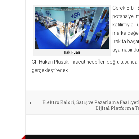
Gerek Erbil,
potansiyel m
katılımıyla 
marka değeri
Irak'ta başa
aşamasında ol
Irak Fuarı
GF Hakan Plastik, ihracat hedefleri doğrultusund
gerçekleştirecek.
Elektro Kalori, Satış ve Pazarlama Faaliyet
Dijital Platforma T