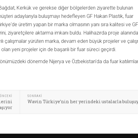
 Bağdat, Kerkük ve gerekse diğer bölgelerden ziyarette bulunan
üşteri adaylarıyla buluşmayı hedefleyen GF Hakan Plastik, fuar
Türkiye'de üretim yapan bir marka olmasının yanı sıra kalitesi ve G
ni, ziyaretçilere aktarma imkanı buldu. Halihazırda proje alanınd
rılı çalışmalar yürüten marka, devam eden büyük projeler ve çalı
an yeni projeler için de başarılı bir fuar süreci geçirdi.
a önümüzdeki dönemde Nijerya ve Özbekistan'da da fuar katılımlar
ÖNCEKI
SONRAKI
lerini
Wavin Türkiye’nin her yerindeki ustalarla buluşu
aşıyor