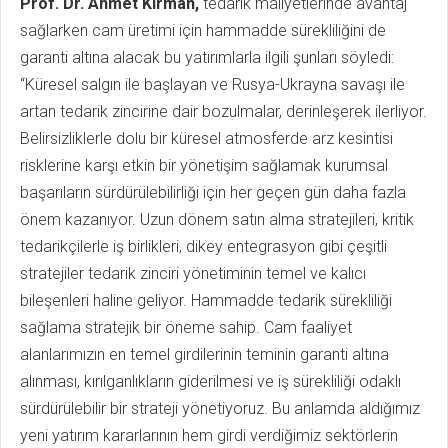
Prof. Dr. Ahmet Kırman,
tedarik maliyetlerinde avantaj
sağlarken cam üretimi için hammadde sürekliliğini de
garanti altına alacak bu yatırımlarla ilgili şunları söyledi:
“Küresel salgın ile başlayan ve Rusya-Ukrayna savaşı ile
artan tedarik zincirine dair bozulmalar, derinleşerek ilerliyor.
Belirsizliklerle dolu bir küresel atmosferde arz kesintisi
risklerine karşı etkin bir yönetişim sağlamak kurumsal
başarıların sürdürülebilirliği için her geçen gün daha fazla
önem kazanıyor. Uzun dönem satın alma stratejileri, kritik
tedarikçilerle iş birlikleri, dikey entegrasyon gibi çeşitli
stratejiler tedarik zinciri yönetiminin temel ve kalıcı
bileşenleri haline geliyor. Hammadde tedarik sürekliliği
sağlama stratejik bir öneme sahip. Cam faaliyet
alanlarımızın en temel girdilerinin teminin garanti altına
alınması, kırılganlıkların giderilmesi ve iş sürekliliği odaklı
sürdürülebilir bir strateji yönetiyoruz. Bu anlamda aldığımız
yeni yatırım kararlarının hem girdi verdiğimiz sektörlerin