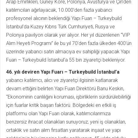
Arap Emirlikleri, Güney Kore, Polonya, Avusturya ve Çin’den
katılımcıları ağırlayacak, 10.000’den fazla yabancı
profesyonel alıcının beklendiği Yapı Fuarı – Turkeybuild
İstanbul’da Kuzey Kıbrıs Türk Cumhuriyeti, Rusya ve
Polonya pavilyon olarak yer alıyor. Her yıl düzenlenen “VIP
Alım Heyeti Programı” ile bu yıl 70’den fazla ülkeden 400’ün
üzerinde yabancı satın almacıya ev sahipliği yapacak Yapı
Fuarı – Turkeybuild İstanbul’a 55 bin ziyaretçi bekleniyor.
46. yılı deviren Yapı Fuarı – Turkeybuild İstanbul’a
yabancı katılımcı, alıcı ve ziyaretçi ilgisinin katlanarak
devam ettiğini belirten Yapı Fuarı Direktörü Banu Keskin,
“Ekonominin canlılığını koruması, işbirliklerin sürdürülebilirliği
için fuarlar kritik başarı faktörü. Bölgedeki en etkili iş
platformu olan Yapı Fuarı olarak, katılımcılarımıza
benzersiz ihracat olanakları sunuyoruz; yeni iş olanakları,
ortaklık ve satın alım fırsatları yaratarak inşaat ve yapı