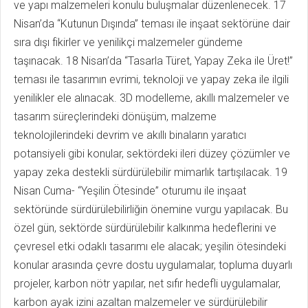
ve yapı malzemeleri konulu buluşmalar düzenlenecek. 17
Nisan’da “Kutunun Dışında” teması ile inşaat sektörüne dair
sıra dışı fikirler ve yenilikçi malzemeler gündeme
taşınacak. 18 Nisan’da “Tasarla Türet, Yapay Zeka ile Üret!”
teması ile tasarımın evrimi, teknoloji ve yapay zeka ile ilgili
yenilikler ele alınacak. 3D modelleme, akıllı malzemeler ve
tasarım süreçlerindeki dönüşüm, malzeme
teknolojilerindeki devrim ve akıllı binaların yaratıcı
potansiyeli gibi konular, sektördeki ileri düzey çözümler ve
yapay zeka destekli sürdürülebilir mimarlık tartışılacak. 19
Nisan Cuma- “Yeşilin Ötesinde” oturumu ile inşaat
sektöründe sürdürülebilirliğin önemine vurgu yapılacak. Bu
özel gün, sektörde sürdürülebilir kalkınma hedeflerini ve
çevresel etki odaklı tasarımı ele alacak; yeşilin ötesindeki
konular arasında çevre dostu uygulamalar, topluma duyarlı
projeler, karbon nötr yapılar, net sıfır hedefli uygulamalar,
karbon ayak izini azaltan malzemeler ve sürdürülebilir