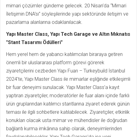
mimari çözümler gündeme gelecek. 20 Nisan’da “Mimari
İletişimin DNA’sı” söyleşilerinde yapı sektöründe iletişim ve
pazarlama alanlarına odaklanılacak.
Yapı Master Class, Yapı Tech Garage ve Altın Mıknatıs
"Stant Tasarımı Ödülleri"
Hem yerel hem de yabancı katılımcıları biraraya getiren
önemli bir uluslararası platform görevi görerek
ziyaretçilerini cezbeden Yapı Fuarı – Turkeybuild İstanbul
2024’te, Yapı Master Class ile mimarlar eşliğinde etkileşimli
bir fuar deneyimi sunulacak. Yapı Master Class’a kayıt
yaptıran ziyaretçiler, moderatörler ile fuar alanı içinde farklı
ürün gruplarından katılımcı stantlarına ziyaret ederek günün
teması ile ilgili sohbetlere katılabilecek. Ziyaretçiler, etkinlik
konukları olacak usta mimar ve mühendisler ile doğrudan
bağlantı kurma imkânına sahip olarak, deneyimlerinden
faydalanabilecekler. Yapı Tech Garage'da ise yeni