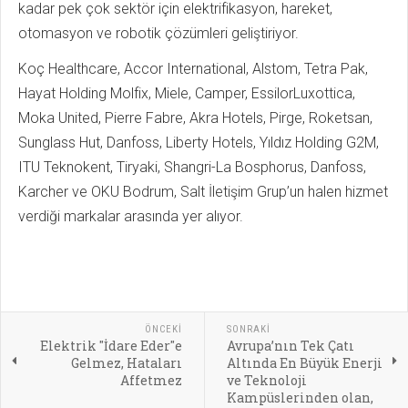
kadar pek çok sektör için elektrifikasyon, hareket,
otomasyon ve robotik çözümleri geliştiriyor.
Koç Healthcare, Accor International, Alstom, Tetra Pak,
Hayat Holding Molfix, Miele, Camper, EssilorLuxottica,
Moka United, Pierre Fabre, Akra Hotels, Pirge, Roketsan,
Sunglass Hut, Danfoss, Liberty Hotels, Yıldız Holding G2M,
ITU Teknokent, Tiryaki, Shangri-La Bosphorus, Danfoss,
Karcher ve OKU Bodrum, Salt İletişim Grup’un halen hizmet
verdiği markalar arasında yer alıyor.
ÖNCEKI
SONRAKI
Elektrik ''İdare Eder''e
Avrupa’nın Tek Çatı
Gelmez, Hataları
Altında En Büyük Enerji
Affetmez
ve Teknoloji
Kampüslerinden olan,