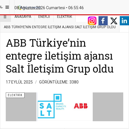
08 Ağustos 2026 Cumartesi •
06:55:46
|||
ANASAYFA
ENERJI
ELEKTRIK
ABB TÜRKIYE’NIN ENTEGRE ILETIŞIM AJANSI SALT İLETIŞIM GRUP OLDU
ABB Türkiye’nin
entegre iletişim ajansı
Salt İletişim Grup oldu
17 EYLÜL 2025
GÖRÜNTÜLEME: 3380
ELEKTRIK