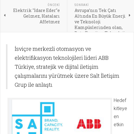
ÖNCEKI
SONRAKI
Elektrik ''İdare Eder''e
Avrupa’nın Tek Çatı
Gelmez, Hataları
Altında En Büyük Enerji
Affetmez
ve Teknoloji
Kampüslerinden olan,
Beta Enerji ve Teknoloji
Kampüsü’nde ilk etap
devreye girdi
İsviçre merkezli otomasyon ve
elektrifikasyon teknolojileri lideri ABB
Türkiye, stratejik ve dijital iletişim
çalışmalarını yürütmek üzere Salt İletişim
Grup ile anlaştı.
Hedef
kitleye
en
etkin