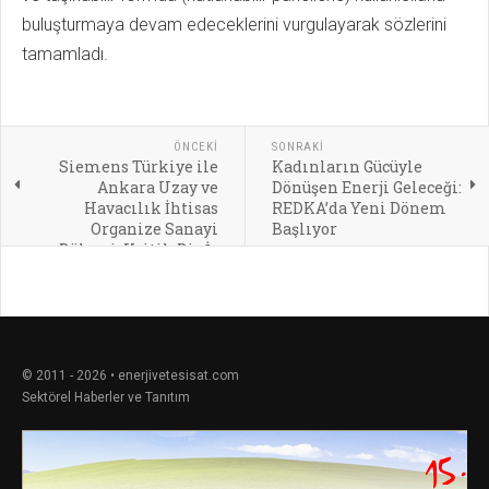
buluşturmaya devam edeceklerini vurgulayarak sözlerini
tamamladı.
ÖNCEKI
SONRAKI
Siemens Türkiye ile
Kadınların Gücüyle
Ankara Uzay ve
Dönüşen Enerji Geleceği:
Havacılık İhtisas
REDKA’da Yeni Dönem
Organize Sanayi
Başlıyor
Bölgesi, Kritik Bir İş
Birliğine İmza Attı
© 2011 - 2026 • enerjivetesisat.com
Sektörel Haberler ve Tanıtım