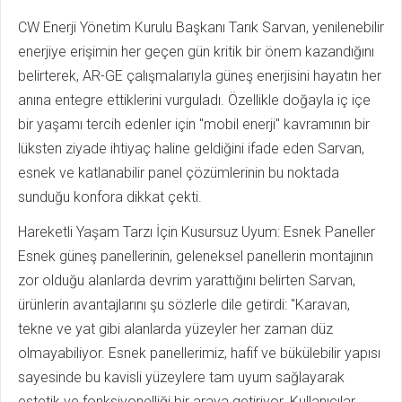
CW Enerji Yönetim Kurulu Başkanı Tarık Sarvan, yenilenebilir
enerjiye erişimin her geçen gün kritik bir önem kazandığını
belirterek, AR-GE çalışmalarıyla güneş enerjisini hayatın her
anına entegre ettiklerini vurguladı. Özellikle doğayla iç içe
bir yaşamı tercih edenler için "mobil enerji" kavramının bir
lüksten ziyade ihtiyaç haline geldiğini ifade eden Sarvan,
esnek ve katlanabilir panel çözümlerinin bu noktada
sunduğu konfora dikkat çekti.
Hareketli Yaşam Tarzı İçin Kusursuz Uyum: Esnek Paneller
Esnek güneş panellerinin, geleneksel panellerin montajının
zor olduğu alanlarda devrim yarattığını belirten Sarvan,
ürünlerin avantajlarını şu sözlerle dile getirdi: "Karavan,
tekne ve yat gibi alanlarda yüzeyler her zaman düz
olmayabiliyor. Esnek panellerimiz, hafif ve bükülebilir yapısı
sayesinde bu kavisli yüzeylere tam uyum sağlayarak
estetik ve fonksiyonelliği bir araya getiriyor. Kullanıcılar,