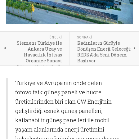
ÖNCEKI
SONRAKI
Siemens Türkiye ile
Kadınların Gücüyle
Ankara Uzay ve
Dönüşen Enerji Geleceği:
Havacılık İhtisas
REDKA’da Yeni Dönem
Organize Sanayi
Başlıyor
Bölgesi, Kritik Bir İş
Birliğine İmza Attı
Türkiye ve Avrupa’nın önde gelen
fotovoltaik güneş paneli ve hücre
üreticilerinden biri olan CW Enerji’nin
geliştirdiği esnek güneş panelleri,
katlanabilir güneş panelleri ile mobil
yaşam alanlarında enerji üretimini
kolaylaştıran çözümler sunmaya devam