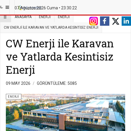
07 Ağustos 2026 Cuma •
23:30:22
|||
ANASAYFA
ENERJI
ENERJI
CW ENERJI ILE KARAVAN VE YATLARDA KESINTISIZ ENERJI
CW Enerji ile Karavan
ve Yatlarda Kesintisiz
Enerji
09 MAY 2026
GÖRÜNTÜLEME: 5085
ENERJI