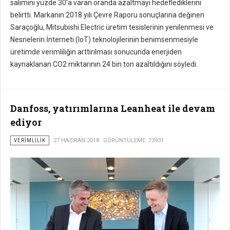
salımını yüzde 30’a varan oranda azaltmayı hedeflediklerini
belirtti. Markanın 2018 yılı Çevre Raporu sonuçlarına değinen
Saraçoğlu, Mitsubishi Electric üretim tesislerinin yenilenmesi ve
Nesnelerin İnterneti (IoT) teknolojilerinin benimsenmesiyle
üretimde verimliliğin arttırılması sonucunda enerjiden
kaynaklanan CO2 miktarının 24 bin ton azaltıldığını söyledi.
Danfoss, yatırımlarına Leanheat ile devam
ediyor
VERIMLILIK
27 HAZIRAN 2018
GÖRÜNTÜLEME: 73931