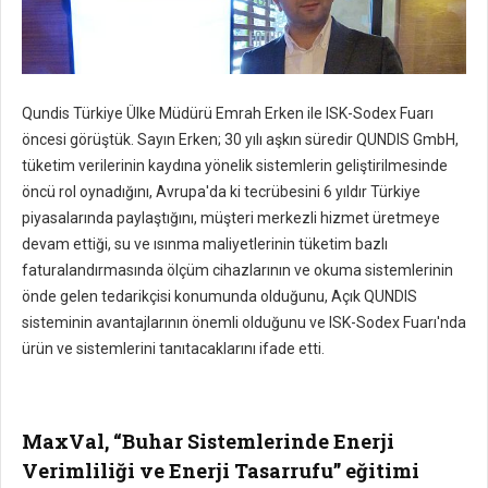
Qundis Türkiye Ülke Müdürü Emrah Erken ile ISK-Sodex Fuarı
öncesi görüştük. Sayın Erken; 30 yılı aşkın süredir QUNDIS GmbH,
tüketim verilerinin kaydına yönelik sistemlerin geliştirilmesinde
öncü rol oynadığını, Avrupa'da ki tecrübesini 6 yıldır Türkiye
piyasalarında paylaştığını, müşteri merkezli hizmet üretmeye
devam ettiği, su ve ısınma maliyetlerinin tüketim bazlı
faturalandırmasında ölçüm cihazlarının ve okuma sistemlerinin
önde gelen tedarikçisi konumunda olduğunu, Açık QUNDIS
sisteminin avantajlarının önemli olduğunu ve ISK-Sodex Fuarı'nda
ürün ve sistemlerini tanıtacaklarını ifade etti.
MaxVal, “Buhar Sistemlerinde Enerji
Verimliliği ve Enerji Tasarrufu” eğitimi