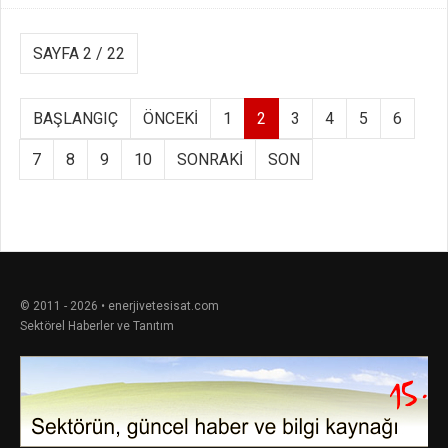
SAYFA 2 / 22
BAŞLANGIÇ
ÖNCEKI
1
2
3
4
5
6
7
8
9
10
SONRAKI
SON
© 2011 - 2026 • enerjivetesisat.com
Sektörel Haberler ve Tanıtım