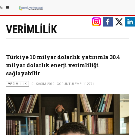
|||
ANASAYFA
ENERJI
VERIMLILIK
VERIMLILIK
Türkiye 10 milyar dolarlık yatırımla 30.4
milyar dolarlık enerji verimliliği
sağlayabilir
VERIMLILIK
01 KASIM 2019
GÖRÜNTÜLEME: 112771