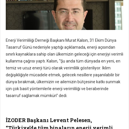
Enerji Verimliliği Derneği Başkanı Murat Kalsın, 31 Ekim Dünya
Tasarruf Günü nedeniyle yaptığı açıklamada, enerji açısından
sınırlı kaynaklara sahip olan ülkemizin geleceği için enerjiyi verimli
kullanma çağrısı yaptı. Kalsın, “Şu anda tüm dünyada en yeni, en
temiz ve ucuz enerji türü olarak verimlilik gösteriliyor. İklim
değişikliğiyle mücadele etmek, gelecek nesillere yaşanılabilir bir
dünya bırakmak, ülkemizin ve ailemizin bütçesine katkı sunmak
için çok basit yöntemlerle enerji verimliliği ve beraberinde
tasarruf sağlamak mümkün” dedi.
İZODER Başkanı Levent Pelesen,
“Türkiye’de tüm binaların enerji verimli,