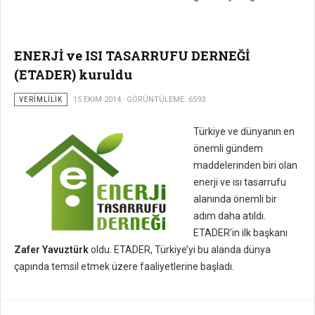
ENERJİ ve ISI TASARRUFU DERNEĞİ
(ETADER) kuruldu
VERIMLILIK
15 EKIM 2014
GÖRÜNTÜLEME: 6593
Türkiye ve dünyanın en
önemli gündem
maddelerinden biri olan
enerji ve ısı tasarrufu
alanında önemli bir
adım daha atıldı.
ETADER’in ilk başkanı
Zafer Yavuztürk
oldu. ETADER, Türkiye’yi bu alanda dünya
çapında temsil etmek üzere faaliyetlerine başladı.