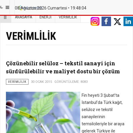
08 Ağustos 2026 Cumartesi •
19:48:05
|||
ANASAYFA
ENERJI
VERIMLILIK
VERIMLILIK
Çözünebilir selüloz – tekstil sanayi için
sürdürülebilir ve maliyet dostu bir çözüm
VERIMLILIK
30 OCAK 2015
GÖRÜNTÜLEME: 8083
Fin heyeti 3 Şubat’ta
İstanbul’da Türk kağıt,
selüloz ve tekstil
sanayilerinin
temsilcileriyle bir araya
gelerek Türkiye ile