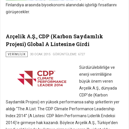
Finlandiya arasında biyoekonomi alanındaki işbirliği fırsatlarını
görüşecekler.
Arçelik A.Ş., CDP (Karbon Saydamlık
Projesi) Global A Listesine Girdi
VERIMLILIK
30 OCAK 2015
GÖRÜNTÜLEME: 6727
Sürdürülebilirliğe ve
enerji verimliliğine
büyük önem veren
Arçelik A.Ş., dünyada
CDP’de (Karbon
Saydamlık Projesi) en yüksek performansa sahip şirketlerin yer
aldığı “The A List: The CDP Climate Performance Leadership
Index 2014” (A Listesi: CDP İklim Performans Liderlik Endeksi
2014)’e girmeye hak kazandı. Böylece Arçelik A.Ş., Türkiye’den