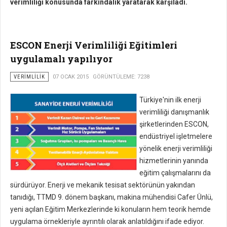
verimliliği konusunda farkındalık yaratarak karşıladı.
ESCON Enerji Verimliliği Eğitimleri
uygulamalı yapılıyor
VERIMLILIK
07 OCAK 2015
GÖRÜNTÜLEME: 7238
Türkiye'nin ilk enerji
verimliliği danışmanlık
şirketlerinden ESCON,
endüstriyel işletmelere
yönelik enerji verimliliği
hizmetlerinin yanında
eğitim çalışmalarını da
sürdürüyor. Enerji ve mekanik tesisat sektörünün yakından
tanıdığı, TTMD 9. dönem başkanı, makina mühendisi Cafer Ünlü,
yeni açılan Eğitim Merkezlerinde ki konuların hem teorik hemde
uygulama örnekleriyle ayrıntılı olarak anlatıldığını ifade ediyor.