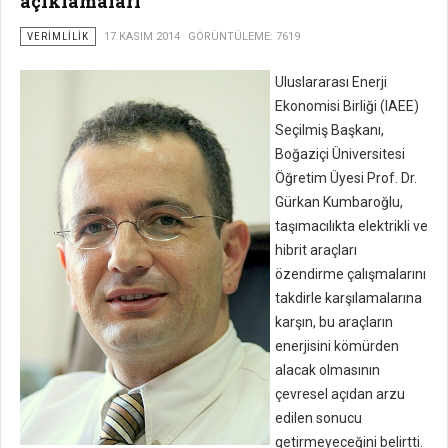
açıklamaları
VERIMLILIK
17 KASIM 2014
GÖRÜNTÜLEME: 7619
Uluslararası Enerji
Ekonomisi Birliği (IAEE)
Seçilmiş Başkanı,
Boğaziçi Üniversitesi
Öğretim Üyesi Prof. Dr.
Gürkan Kumbaroğlu,
taşımacılıkta elektrikli ve
hibrit araçları
özendirme çalışmalarını
takdirle karşılamalarına
karşın, bu araçların
enerjisini kömürden
alacak olmasının
çevresel açıdan arzu
edilen sonucu
getirmeyeceğini belirtti.