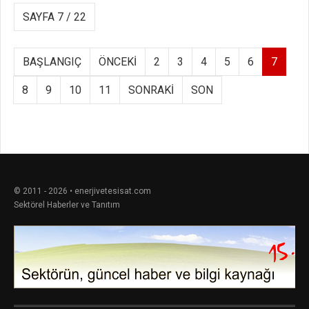
SAYFA 7 / 22
BAŞLANGIÇ
ÖNCEKI
2
3
4
5
6
7
8
9
10
11
SONRAKI
SON
© 2011 - 2026 • enerjivetesisat.com
Sektörel Haberler ve Tanıtım