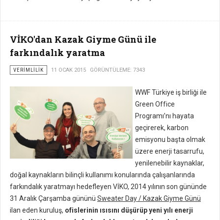
VİKO'dan Kazak Giyme Günü ile
farkındalık yaratma
VERIMLILIK
11 OCAK 2015
GÖRÜNTÜLEME: 7343
WWF Türkiye iş birliği ile
Green Office
Programı’nı hayata
geçirerek, karbon
emisyonu başta olmak
üzere enerji tasarrufu,
yenilenebilir kaynaklar,
doğal kaynakların bilinçli kullanımı konularında çalışanlarında
farkındalık yaratmayı hedefleyen VİKO, 2014 yılının son gününde
31 Aralık Çarşamba gününü
Sweater Day / Kazak Giyme Günü
ilan eden kuruluş,
ofislerinin ısısını düşürüp yeni yılı enerji