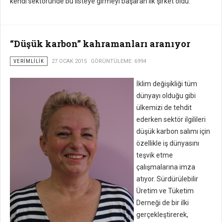
kendi sektöründe bu listeye girmeyi başaran ilk şirket oldu.
“Düşük karbon” kahramanları aranıyor
VERIMLILIK
27 OCAK 2015
GÖRÜNTÜLEME: 6994
İklim değişikliği tüm
dünyayı olduğu gibi
ülkemizi de tehdit
ederken sektör ilgilileri
düşük karbon salımı için
özellikle iş dünyasını
teşvik etme
çalışmalarına imza
atıyor. Sürdürülebilir
Üretim ve Tüketim
Derneği de bir ilki
gerçekleştirerek,