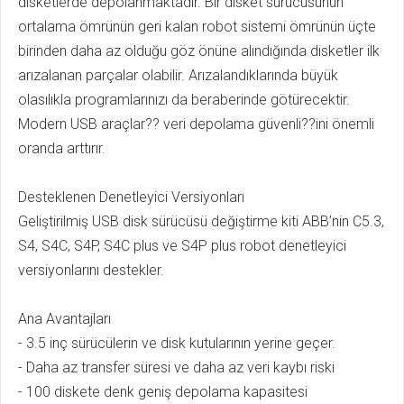
disketlerde depolanmaktadır. Bir disket sürücüsünün
ortalama ömrünün geri kalan robot sistemi ömrünün üçte
birinden daha az olduğu göz önüne alındığında disketler ilk
arızalanan parçalar olabilir. Arızalandıklarında büyük
olasılıkla programlarınızı da beraberinde götürecektir.
Modern USB araçlar?? veri depolama güvenli??ini önemli
oranda arttırır.
Desteklenen Denetleyici Versiyonları
Geliştirilmiş USB disk sürücüsü değiştirme kiti ABB’nin C5.3,
S4, S4C, S4P, S4C plus ve S4P plus robot denetleyici
versiyonlarını destekler.
Ana Avantajları
- 3.5 inç sürücülerin ve disk kutularının yerine geçer.
- Daha az transfer süresi ve daha az veri kaybı riski
- 100 diskete denk geniş depolama kapasitesi