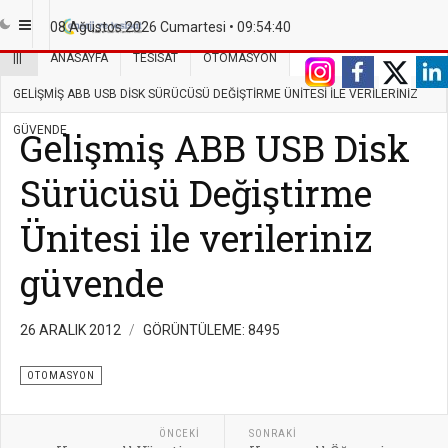
08 Ağustos 2026 Cumartesi •
09:54:40
|||
ANASAYFA
TESISAT
OTOMASYON
GELIŞMIŞ ABB USB DISK SÜRÜCÜSÜ DEĞIŞTIRME ÜNITESI ILE VERILERINIZ
GÜVENDE
Gelişmiş ABB USB Disk
Sürücüsü Değiştirme
Ünitesi ile verileriniz
güvende
26 ARALIK 2012
GÖRÜNTÜLEME: 8495
OTOMASYON
ÖNCEKI
SONRAKI