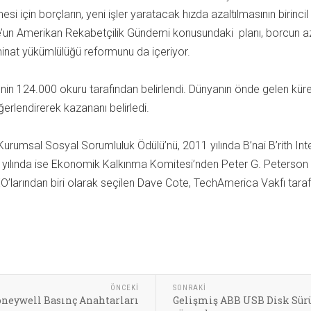
i için borçların, yeni işler yaratacak hızda azaltılmasının birinc
e’un Amerikan Rekabetçilik Gündemi konusundaki planı, borcun azal
zminat yükümlülüğü reformunu da içeriyor.
i’nin 124.000 okuru tarafından belirlendi. Dünyanın önde gelen kür
erlendirerek kazananı belirledi.
Kurumsal Sosyal Sorumluluk Ödülü’nü, 2011 yılında B’nai B’rith Int
 yılında ise Ekonomik Kalkınma Komitesi’nden Peter G. Peterson İş 
EO’larından biri olarak seçilen Dave Cote, TechAmerica Vakfı taraf
ÖNCEKI
SONRAKI
neywell Basınç Anahtarları
Gelişmiş ABB USB Disk Sürü