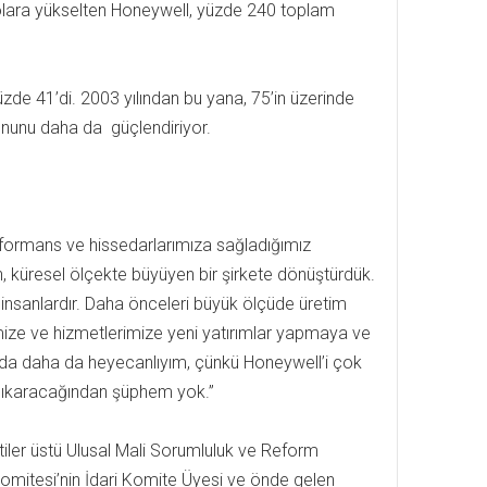
 dolara yükselten Honeywell, yüzde 240 toplam
zde 41’di. 2003 yılından bu yana, 75’in üzerinde
nunu daha da güçlendiriyor.
erformans ve hissedarlarımıza sağladığımız
en, küresel ölçekte büyüyen bir şirkete dönüştürdük.
 insanlardır. Daha önceleri büyük ölçüde üretim
imize ve hizmetlerimize yeni yatırımlar yapmaya ve
a daha da heyecanlıyım, çünkü Honeywell’i çok
ı çıkaracağından şüphem yok.”
er üstü Ulusal Mali Sorumluluk ve Reform
itesi’nin İdari Komite Üyesi ve önde gelen