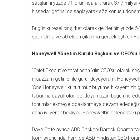
satışlarını yüzde 71 oranında artırarak 37,7 milya
hissedar getirisi de sağlayarak söz konusu döne
Bugün küresel bir şirket olarak gelirlerinin yüzde
satın alma ve 50 elden çıkarma gerçekleştiren H
Honeywell Yönetim Kurulu Başkanı ve CEO’su Dav
“Chief Executive tarafından Yılın CEO’su olarak s
muazzam getiriler ile gurur duyuyorum. Honeywell’i 
‘One Honeywell’ kültürümüz büyüme hikayemizin güçl
tabanına dayalı olan portföyümüzün bugün neredeyse
tohumlar ekmeye odaklanmaya devam edeceğiz. So
daha iyi yerler bekliyor. Honeywell’in gelecekteki
Dave Cote ayrıca ABD Başkanı Barack Obama taraf
Komisyonu’nda, hem de ABD-Hindistan CEO Forumu