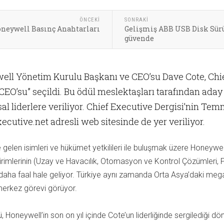
ÖNCEKI
SONRAKI
neywell Basınç Anahtarları
Gelişmiş ABB USB Disk Sürü
güvende
ll Yönetim Kurulu Başkanı ve CEO’su Dave Cote, Chief
 CEO’su” seçildi. Bu ödül meslektaşları tarafından aday 
l liderlere veriliyor. Chief Executive Dergisi’nin Tem
ecutive.net adresli web sitesinde de yer veriliyor.
gelen isimleri ve hükümet yetkilileri ile buluşmak üzere Honeywe
iş birimlerinin (Uzay ve Havacılık, Otomasyon ve Kontrol Çözümleri
k daha faal hale geliyor. Türkiye aynı zamanda Orta Asya’daki mega 
erkez görevi görüyor.
lü, Honeywell’in son on yıl içinde Cote’un liderliğinde sergilediği 