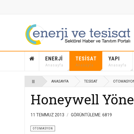
ENERJI
TESISAT
YAPI
Anasayfa
Anasayfa
Anasayfa
|||
ANASAYFA
TESISAT
OTOMASYO
Honeywell Yönet
11 TEMMUZ 2013
GÖRÜNTÜLEME: 6819
OTOMASYON