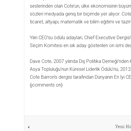
seslerinden olan Cote’un, ülke ekonomisinin büyümes
sözleri medyada geniş bir biçimde yer alıyor. Cot
ticaret, altyapı, matematik ve bilim eğitimi ve ta
Yılın CEO’su ödülü adayları, Chief Executive Dergis
Seçim Komitesi en sık aday gösterilen on ismi değ
Dave Cote, 2007 yılında Dış Politika Derneği’nden 
Asya Topluluğu’nun Küresel Liderlik Ödülü’nü, 2012
Cote Barron’s dergisi tarafından Dünyanın En İyi C
{jcomments on}
Yeni Ho