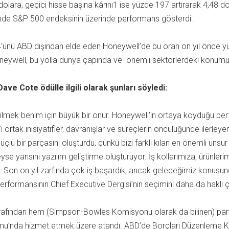
r dolara, geçici hisse başına kârını1 ise yüzde 197 artırarak 4,48
mde S&P 500 endeksinin üzerinde performans gösterdi.
 54’ünü ABD dışından elde eden Honeywell’de bu oran on yıl önce yü
oneywell, bu yolla dünya çapında ve önemli sektörlerdeki konumu
e Cote ödülle ilgili olarak şunları söyledi:
eçilmek benim için büyük bir onur. Honeywell’in ortaya koyduğu p
ortak inisiyatifler, davranışlar ve süreçlerin öncülüğünde ilerley
ü bir parçasını oluşturdu, çünkü bizi farklı kılan en önemli unsur
 yarısını yazılım geliştirme oluşturuyor. İş kollarımıza, ürünler
n on yıl zarfında çok iş başardık, ancak geleceğimiz konusund
 performansının Chief Executive Dergisi’nin seçimini daha da hakl
ından hem (Simpson-Bowles Komisyonu olarak da bilinen) partil
’nda hizmet etmek üzere atandı. ABD’de Borçları Düzenleme Kom