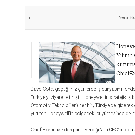
Yeni Ho
Honeywe
Yılının
kurumsa
ChiefEx
Dave Cote, geçtiğimiz günlerde iş dünyasının önde 
Türkiye’yi ziyaret etmişti. Honeywell’in stratejik 
Otomotiv Teknolojileri) her biri, Türkiye’de gidere
yürüten Honeywell’in bölgedeki büyümesinde de m
Chief Executive dergisinin verdiği Yılın CEO’su ödü