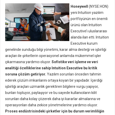
Honeywell
(NYSE:HON)
yeni Intuition yazılım
portföyünün en önemli
ürünü olan Intuition
Executive’i uluslararası
alanda ilan etti. Intuition
Executive kurum
genelinde sunduğu bilgi yönetimi, karar alma desteği ve işbirliği
araçları ile şirketlerin operasyonel anlamda mükemmel işler
çıkarmasına yardımcı oluyor.
Sofistike veri işleme ve veri
analitiği özelliklerine sahip Intuition Executive bu kritik
soruna çözüm getiriyor.
Yazılım sorunları önceden tahmin
ederek çözüm imkanlarını ortaya koyan bir yapıdadır. İçerdiği
işbirliği araçları uzmanlık gerektiren bilgilere vurgu yapıyor,
bunları topluyor, paylaşıyor ve bu sayede kullanıcıların kilit
sorunları daha kolay çözerek daha iyi kararlar almalarına ve
operasyonları daha zekice yönetmelerine yardımcı oluyor.
Proses endüstrisindeki şirketler için bu durum verimliliğin