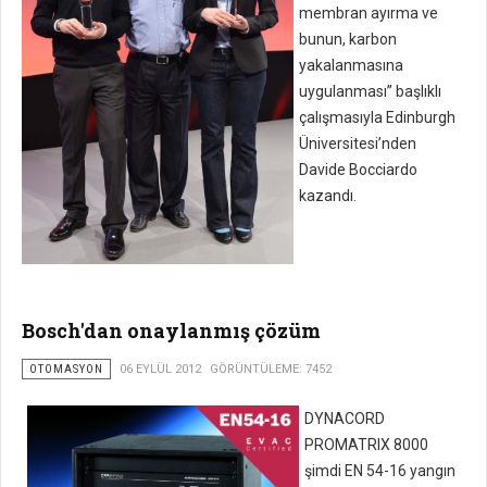
membran ayırma ve
bunun, karbon
yakalanmasına
uygulanması” başlıklı
çalışmasıyla Edinburgh
Üniversitesi’nden
Davide Bocciardo
kazandı.
Bosch'dan onaylanmış çözüm
OTOMASYON
06 EYLÜL 2012
GÖRÜNTÜLEME: 7452
DYNACORD
PROMATRIX 8000
şimdi EN 54-16 yangın