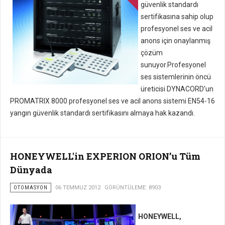
güvenlik standardı
sertifikasına sahip olup
profesyonel ses ve acil
anons için onaylanmış
çözüm
sunuyor.Profesyonel
ses sistemlerinin öncü
üreticisi DYNACORD’un
PROMATRIX 8000 profesyonel ses ve acil anons sistemi EN54-16
yangın güvenlik standardı sertifikasını almaya hak kazandı.
HONEYWELL'in EXPERION ORION’u Tüm
Dünyada
OTOMASYON
06 TEMMUZ 2012
GÖRÜNTÜLEME: 8903
HONEYWELL,