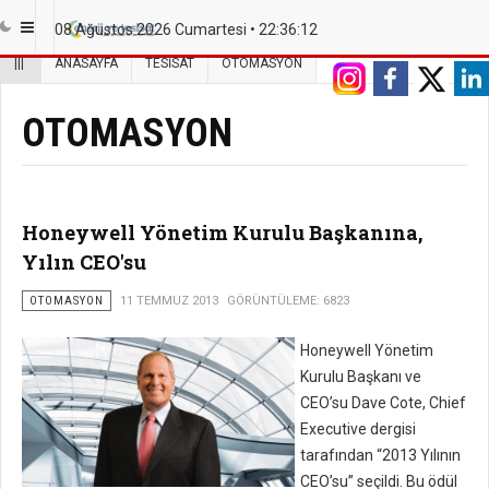
08 Ağustos 2026 Cumartesi •
22:36:13
|||
ANASAYFA
TESISAT
OTOMASYON
OTOMASYON
Honeywell Yönetim Kurulu Başkanına,
Yılın CEO'su
OTOMASYON
11 TEMMUZ 2013
GÖRÜNTÜLEME: 6823
Honeywell Yönetim
Kurulu Başkanı ve
CEO’su Dave Cote, Chief
Executive dergisi
tarafından “2013 Yılının
CEO’su” seçildi. Bu ödül