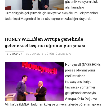
güvenlik ve uyumluluk
alanlarındaki
uzmanlığıyla geliştirmek için seviye ve akış ölçümü ekipmanları
tedarikçisi Magnetrol ile bir sözleşme imzaladığını duyurdu.
HONEYWELL'den Avrupa genelinde
geleneksel beşinci öğrenci yarışması
OTOMASYON
30 OCAK 2012
GÖRÜNTÜLEME: 6779
Honeywell
(NYSE:HON),
proses otomasyonu
endüstrisinde
inovasyonu ileriye
taşıyacak yöntemler
geliştirmek amacıyla
Avrupa, Orta Doğu ve
Afrika’da (EMEA) bulunan kolej ve üniversitelerde öğrenim gören