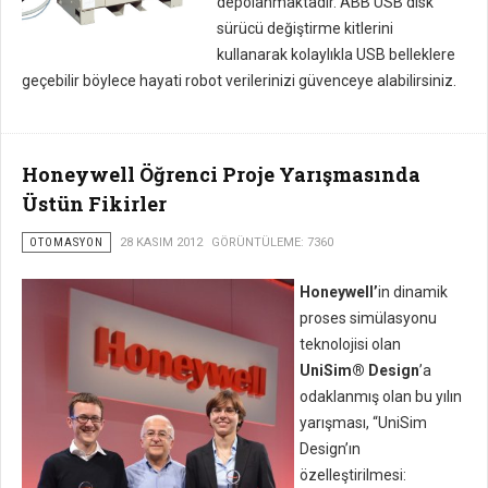
depolanmaktadır. ABB USB disk
sürücü değiştirme kitlerini
kullanarak kolaylıkla USB belleklere
geçebilir böylece hayati robot verilerinizi güvenceye alabilirsiniz.
Honeywell Öğrenci Proje Yarışmasında
Üstün Fikirler
OTOMASYON
28 KASIM 2012
GÖRÜNTÜLEME: 7360
Honeywell’
in dinamik
proses simülasyonu
teknolojisi olan
UniSim® Design
’a
odaklanmış olan bu yılın
yarışması, “UniSim
Design’ın
özelleştirilmesi: