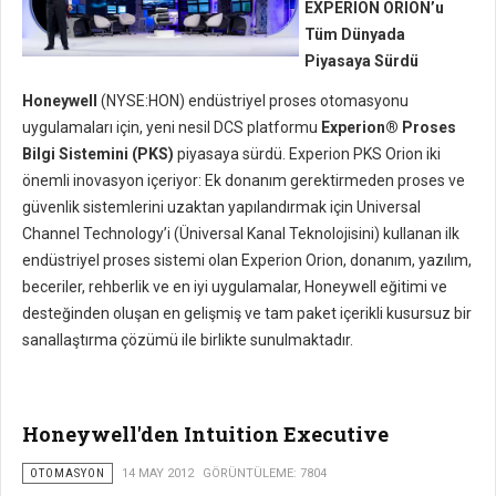
EXPERION ORION’u
Tüm Dünyada
Piyasaya Sürdü
Honeywell
(NYSE:HON) endüstriyel proses otomasyonu
uygulamaları için, yeni nesil DCS platformu
Experion® Proses
Bilgi Sistemini (PKS)
piyasaya sürdü. Experion PKS Orion iki
önemli inovasyon içeriyor: Ek donanım gerektirmeden proses ve
güvenlik sistemlerini uzaktan yapılandırmak için Universal
Channel Technology’i (Üniversal Kanal Teknolojisini) kullanan ilk
endüstriyel proses sistemi olan Experion Orion, donanım, yazılım,
beceriler, rehberlik ve en iyi uygulamalar, Honeywell eğitimi ve
desteğinden oluşan en gelişmiş ve tam paket içerikli kusursuz bir
sanallaştırma çözümü ile birlikte sunulmaktadır.
Honeywell'den Intuition Executive
OTOMASYON
14 MAY 2012
GÖRÜNTÜLEME: 7804