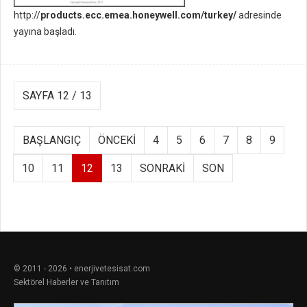
http://
products.ecc.emea.honeywell.com/turkey/
adresinde
yayına başladı.
SAYFA 12 / 13
BAŞLANGIÇ
ÖNCEKI
4
5
6
7
8
9
10
11
12
13
SONRAKI
SON
© 2011 - 2026 • enerjivetesisat.com
Sektörel Haberler ve Tanıtım